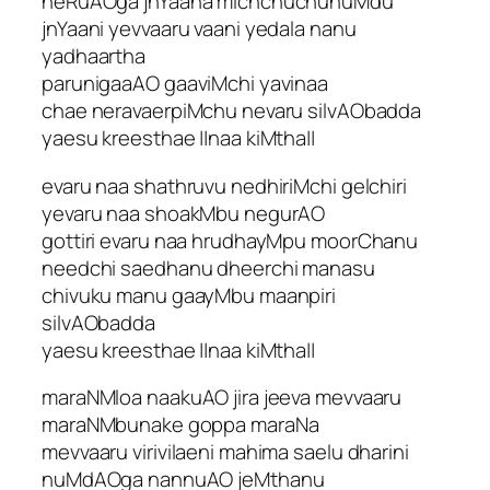
neRuAOga jnYaana michchuchunuMdu
jnYaani yevvaaru vaani yedala nanu
yadhaartha
parunigaaAO gaaviMchi yavinaa
chae neravaerpiMchu nevaru silvAObadda
yaesu kreesthae ||naa kiMtha||
evaru naa shathruvu nedhiriMchi gelchiri
yevaru naa shoakMbu negurAO
gottiri evaru naa hrudhayMpu moorChanu
needchi saedhanu dheerchi manasu
chivuku manu gaayMbu maanpiri
silvAObadda
yaesu kreesthae ||naa kiMtha||
maraNMloa naakuAO jira jeeva mevvaaru
maraNMbunake goppa maraNa
mevvaaru virivilaeni mahima saelu dharini
nuMdAOga nannuAO jeMthanu