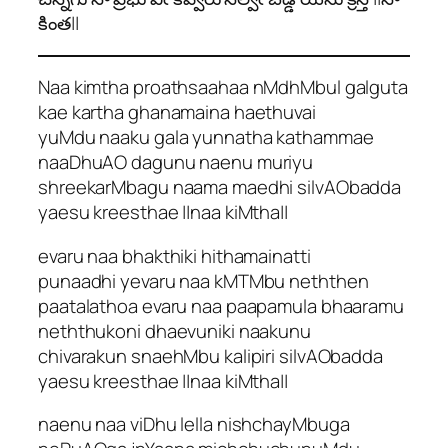
కింత||
Naa kimtha proathsaahaa nMdhMbul galguta
kae kartha ghanamaina haethuvai
yuMdu naaku gala yunnatha kathammae
naaDhuAO dagunu naenu muriyu
shreekarMbagu naama maedhi silvAObadda
yaesu kreesthae ||naa kiMtha||
evaru naa bhakthiki hithamainatti
punaadhi yevaru naa kMTMbu neththen
paatalathoa evaru naa paapamula bhaaramu
neththukoni dhaevuniki naakunu
chivarakun snaehMbu kalipiri silvAObadda
yaesu kreesthae ||naa kiMtha||
naenu naa viDhu lella nishchayMbuga