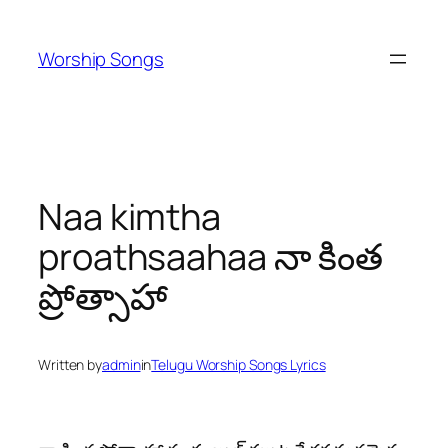
Skip
to
Worship Songs
content
Naa kimtha
proathsaahaa నా కింత
ప్రోత్సాహా
Written by
admin
in
Telugu Worship Songs Lyrics