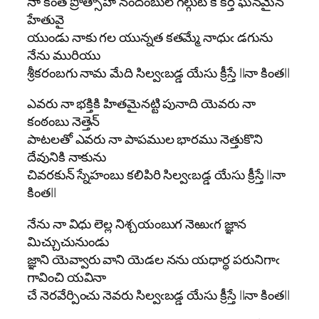
నా కింత ప్రోత్సాహా నందంబుల్ గల్గుట కే కర్త ఘనమైన
హేతువై
యుండు నాకు గల యున్నత కతమ్మే నాధుఁ డగును
నేను మురియు
శ్రీకరంబగు నామ మేది సిల్వఁబడ్డ యేసు క్రీస్తే ||నా కింత||
ఎవరు నా భక్తికి హితమైనట్టి పునాది యెవరు నా
కంఠంబు నెత్తెన్
పాటలతో ఎవరు నా పాపముల భారము నెత్తుకొని
దేవునికి నాకును
చివరకున్ స్నేహంబు కలిపిరి సిల్వఁబడ్డ యేసు క్రీస్తే ||నా
కింత||
నేను నా విధు లెల్ల నిశ్చయంబుగ నెఱుఁగ జ్ఞాన
మిచ్చుచునుండు
జ్ఞాని యెవ్వారు వాని యెడల నను యధార్థ పరునిగాఁ
గావించి యవినా
చే నెరవేర్పించు నెవరు సిల్వఁబడ్డ యేసు క్రీస్తే ||నా కింత||