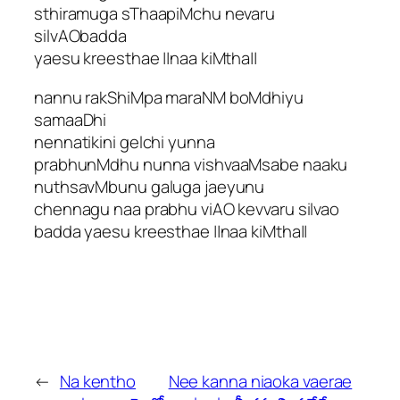
sthiramuga sThaapiMchu nevaru
silvAObadda
yaesu kreesthae ||naa kiMtha||
nannu rakShiMpa maraNM boMdhiyu
samaaDhi
nennatikini gelchi yunna
prabhunMdhu nunna vishvaaMsabe naaku
nuthsavMbunu galuga jaeyunu
chennagu naa prabhu viAO kevvaru silvao
badda yaesu kreesthae ||naa kiMtha||
←
Na kentho
Nee kanna niaoka vaerae