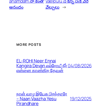
anamdam నా కెంతో
vaelpulu నీ కన్న నిఁక వేరే
ఆనందం
వేల్పులు
→
MORE POSTS
EL-ROHI Neer Ennai
04/08/2026
Kangira Devan எல்ரோயீ நீர்
என்னை காண்கிற தேவன்
நான் வாழ இயேசு பிறந்தாரே
19/12/2025
– Naan Vaazha Yesu
Pirandhare