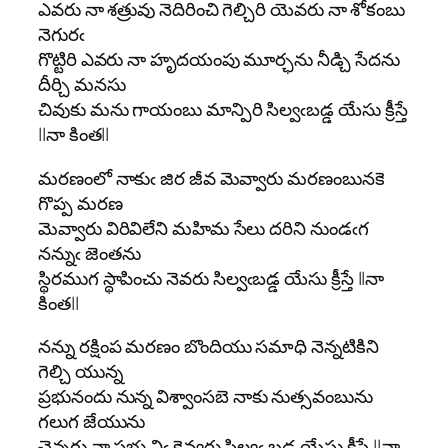
ఎవరు నా శత్రువు నెదిరించి గెల్చిరి యెవరు నా శోకంబు
నెగురఁ
గొట్టిరి ఎవరు నా హృదయంపు మూర్ఛను నీడ్చి సేదను
దీర్చి మనసు
చివుకు మను గాయంబు మాన్పిరి సిల్వఁబడ్డ యేసు క్రీస్తే
||నా కింత||
మరణంలో నాకుఁ జిర జీవ మెవ్వారు మరణంబునకె
గొప్ప మరణ
మెవ్వారు విరివిలేని మహిమ సేలు దరిని నుండఁగ
నన్నుఁ జెంతను
స్థిరముగ స్థాపించు నెవరు సిల్వఁబడ్డ యేసు క్రీస్తే ||నా
కింత||
నన్ను రక్షింప మరణం బొందియు సమాధి నెన్నటికిని
గెల్చి యున్న
ప్రభునందు నున్న విశ్వాంసబె నాకు నుత్సవంబును
గలుగ జేయును
చెన్నగు నా ప్రభు విఁ కెవ్వరు సిల్వఁ బడ్డ యేసు క్రీస్తే ||నా