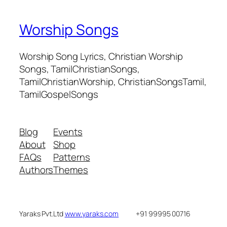
Worship Songs
Worship Song Lyrics, Christian Worship
Songs, TamilChristianSongs,
TamilChristianWorship, ChristianSongsTamil,
TamilGospelSongs
Blog
Events
About
Shop
FAQs
Patterns
Authors
Themes
Yaraks Pvt.Ltd
www.yaraks.com
+91 99995 00716