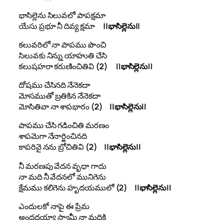
భాసిల్లెను సిలువలో పాపక్షమా
యేసు ప్రభూ నీ దివ్య క్షమా
||భాసిల్లెను||
కలువరిలో నా పాపము పొంచి
సిలువకు నిన్ను యాహుతి చేసి
కలుషహరా కరుణించితివి
(2) ||భాసిల్లెను||
దోషము చేసినది నేనెకదా
మోసముతో బ్రతికిన నేనెకదా
మోసితివా నా శాపభారం
(2) ||భాసిల్లెను||
పాపము చేసి గడించితి మరణం
శాపమెగా నేనార్జించినది
కాపరివై నను బ్రోచితివి
(2) ||భాసిల్లెను||
నీ మరణపు వేదన వృధా గాదు
నా మది నీ వేదనలో మునిగెను
క్షేమము కలిగెను హృదయములో
(2) ||భాసిల్లెను||
ఎందులకో నాపై ఈ ప్రేమ
అందదయ్యా స్వామీ నా మదికి