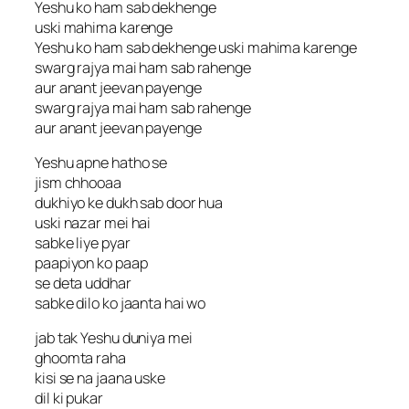
Yeshu ko ham sab dekhenge
uski mahima karenge
Yeshu ko ham sab dekhenge uski mahima karenge
swarg rajya mai ham sab rahenge
aur anant jeevan payenge
swarg rajya mai ham sab rahenge
aur anant jeevan payenge
Yeshu apne hatho se
jism chhooaa
dukhiyo ke dukh sab door hua
uski nazar mei hai
sabke liye pyar
paapiyon ko paap
se deta uddhar
sabke dilo ko jaanta hai wo
jab tak Yeshu duniya mei
ghoomta raha
kisi se na jaana uske
dil ki pukar