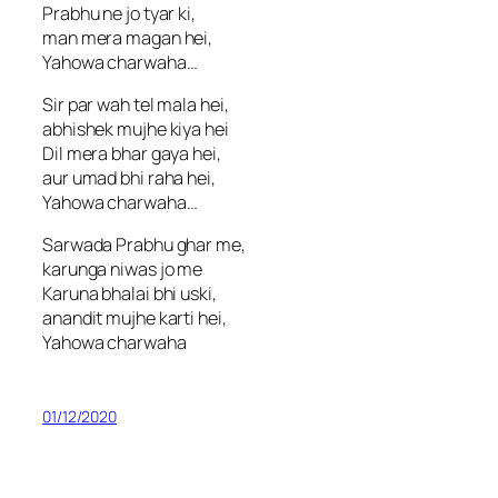
Prabhu ne jo tyar ki,
man mera magan hei,
Yahowa charwaha…
Sir par wah tel mala hei,
abhishek mujhe kiya hei
Dil mera bhar gaya hei,
aur umad bhi raha hei,
Yahowa charwaha…
Sarwada Prabhu ghar me,
karunga niwas jo me
Karuna bhalai bhi uski,
anandit mujhe karti hei,
Yahowa charwaha
01/12/2020