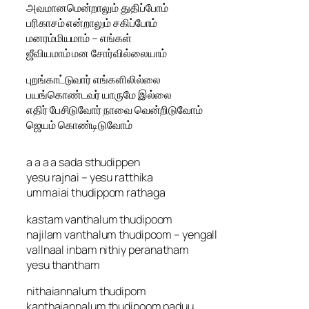
அவமானமென்றாலும் துதிப்போம்
பரிகாசம் என்றாலும் சகிப்போம்
மனரம்மியமாம் – எங்கள்
ஜீவியமாம் மன சோர்வில்லையாம்
புறங்காட்டுவார் எங்களிலில்லை
பயங்கொண்டவர் யாருமே இல்லை
எதிர் பேசிடுவோர் நாவை வென்றிடுவோம்
ஜெயம் கொண்டிடுவோம்
a a a a sada sthudippen
yesu rajnai – yesu ratthika
ummaiai thudippom rathaga
kastam vanthalum thudipoom
najilam vanthalum thudipoom – yengall
vallnaal inbam nithiy peranatham
yesu thantham
nithaiannalum thudipom
kanthaiannalum thudipoom paduu