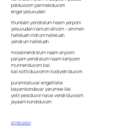
pdiduvoom parmekiduvom
engal yesuvudan
thunbam yendralum naam yerpom
yesuvudan namum allvom – ammen
halleluah indrum halleluah
yendrum halleluah
mosamendralum naam anjoom
panjam yendralum naam kenjoom
munneriduvom kaii
kaii kottiiduuvomm kodiyetriduvom
puramkatuvar engallilelai
bayamkondavar yarumee illai
yetir pesiduvor navai vendriduvoom
jayaam kondiduvom
07/05/2021