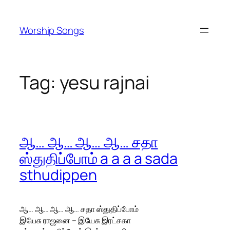
Skip
to
Worship Songs
content
Tag:
yesu rajnai
ஆ… ஆ… ஆ… ஆ… சதா
ஸ்துதிப்போம் a a a a sada
sthudippen
ஆ… ஆ… ஆ… ஆ… சதா ஸ்துதிப்போம்
இயேசு ராஜனை – இயேசு இரட்சகா