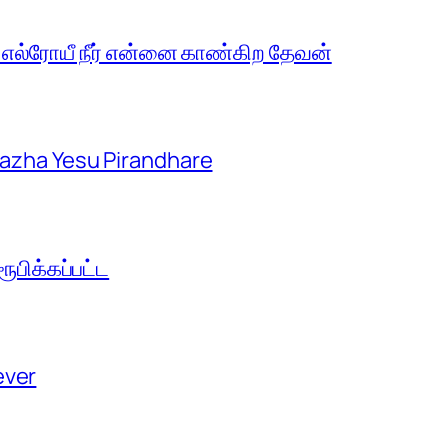
 எல்ரோயீ நீர் என்னை காண்கிற தேவன்
aazha Yesu Pirandhare
பிக்கப்பட்ட
ever