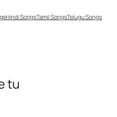
ngs
Hindi Songs
Tamil Songs
Telugu Songs
e tu