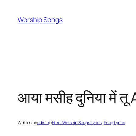
Skip
to
Worship Songs
content
आया मसीह दुनिया में
Written by
admin
in
Hindi Worship Songs Lyrics
, 
Song Lyrics