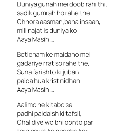
Duniya gunah mei doob rahi thi,
sadik gumrah ho rahe the
Chhora aasman,bana insaan,
mili najat is duniya ko
Aaya Masih …
Betleham ke maidano mei
gadariye rrat so rahe the,
Suna farishto ki juban
paida hua krist nidhan
Aaya Masih …
Aalimo ne kitabo se
padhi paidaish ki tafsil,
Chal diye wo bhi oonto par,