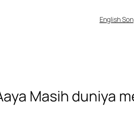
English So
 तू Aaya Masih duniya m