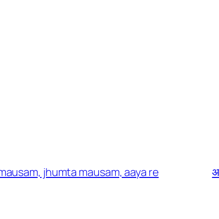
ahi mausam, jhumta mausam, aaya re
आ