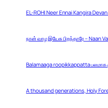
EL-ROHI Neer Ennai Kangira Devan
நான் வாழ இயேசு பிறந்தாரே – Naan V
Balamaaga roopikkappatta பலமாக ரூ
A thousand generations, Holy For