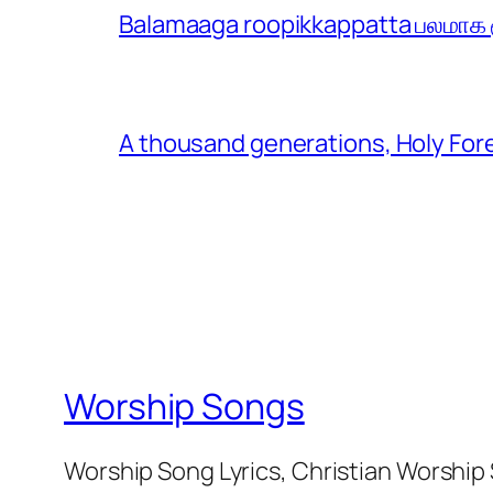
Balamaaga roopikkappatta பலமாக ரூ
A thousand generations, Holy For
Worship Songs
Worship Song Lyrics, Christian Worship