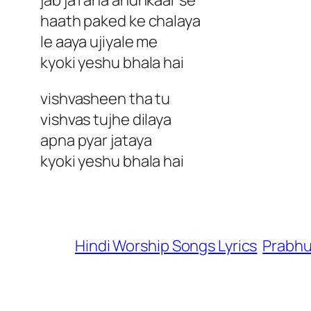
jab ja raha andhkaar se
haath paked ke chalaya
le aaya ujiyale me
kyoki yeshu bhala hai
vishvasheen tha tu
vishvas tujhe dilaya
apna pyar jataya
kyoki yeshu bhala hai
Hindi Worship Songs Lyrics
Prabhu 