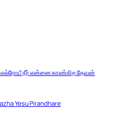
 எல்ரோயீ நீர் என்னை காண்கிற தேவன்
aazha Yesu Pirandhare