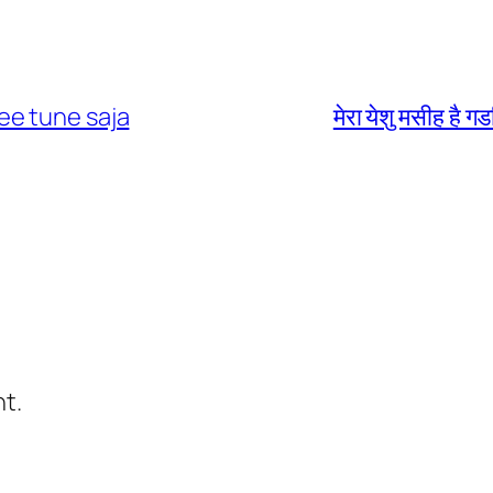
 lee tune saja
मेरा येशु मसीह 
t.