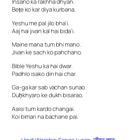
Insano ka rakhha dhyan.
Beṭe ko kar diya kurbana.
Yeshu me pal jilo bha’i.
Aaj hai jivan kal hai bida’i.
Maine mana tum bhi mano.
Jivan ke sach ko pahchano.
Bible Yeshu ka hai dwar.
Padhlo isako din hai char.
Ga-ga kar sab vachan sunao.
Duḥkhyaro ke dukh bisarao.
Aaisi tum kardo changai.
Koi bimari na bachane pai.
Hindi Worship Songs Lyrics
जीवन ज्ञान