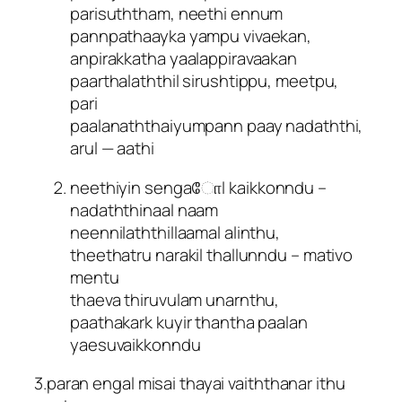
parisuththam, neethi ennum
pannpathaayka yampu vivaekan,
anpirakkatha yaalappiravaakan
paarthalaththil sirushtippu, meetpu,
pari
paalanaththaiyumpann paay nadaththi,
arul — aathi
neethiyin sengaோl kaikkonndu –
nadaththinaal naam
neennilaththillaamal alinthu,
theethatru narakil thallunndu – mativo
mentu
thaeva thiruvulam unarnthu,
paathakark kuyir thantha paalan
yaesuvaikkonndu
3.paran engal misai thayai vaiththanar ithu