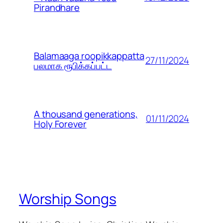
Pirandhare
Balamaaga roopikkappatta
27/11/2024
பலமாக ரூபிக்கப்பட்ட
A thousand generations,
01/11/2024
Holy Forever
Worship Songs