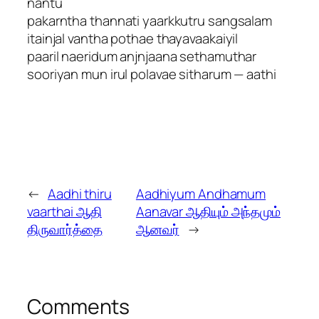
nantu
pakarntha thannati yaarkkutru sangsalam
itainjal vantha pothae thayavaakaiyil
paaril naeridum anjnjaana sethamuthar
sooriyan mun irul polavae sitharum — aathi
←
Aadhi thiru
Aadhiyum Andhamum
vaarthai ஆதி
Aanavar ஆதியும் அந்தமும்
திருவார்த்தை
ஆனவர்
→
Comments