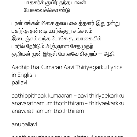
பாதகர்க் குயிர் தந்த பாலன்
யேசுவைக்கொண்டு
பரன் எங்கள் மிசை தயை வைத்தனர் இது நன்று
பகர்ந்த தன்னடி யார்க்குறு சங்சலம்
இடைஞ்சல் வந்த போதே தயவாகையில்
பாரில் நேரிடும் அஞ்ஞான சேதமுதற்
சூரியன் முன் இருள் போலவே சிதறும் — ஆதி
Aadhipitha Kumaran Aavi Thiriyegarku Lyrics
in English
pallavi
aathippithaak kumaaran – aavi thiriyaekarkku
anavarathamum thoththiram – thiriyaekarkku
anavarathamum thoththiram
anupallavi