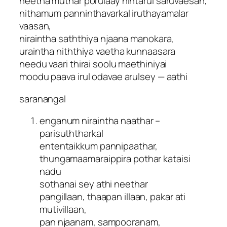
neetha muthar porulaay nintarul saruvaesan,
nithamum panninthavarkal iruthayamalar
vaasan,
niraintha saththiya njaana manokara,
uraintha niththiya vaetha kunnaasara
needu vaari thirai soolu maethiniyai
moodu paava irul odavae arulsey — aathi
saranangal
enganum niraintha naathar –
parisuththarkal
ententaikkum pannipaathar,
thungamaamaraippira pothar kataisi
nadu
sothanai sey athi neethar
pangillaan, thaapan illaan, pakar ati
mutivillaan,
pan njaanam, sampooranam,