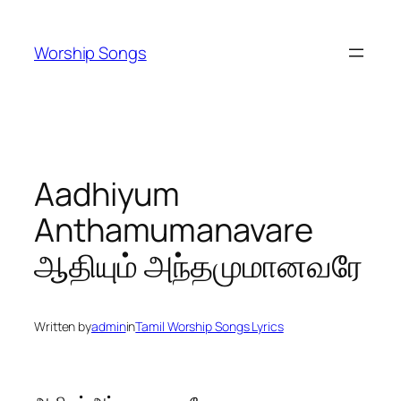
Skip
to
Worship Songs
content
Aadhiyum
Anthamumanavare
ஆதியும் அந்தமுமானவரே
Written by
admin
in
Tamil Worship Songs Lyrics