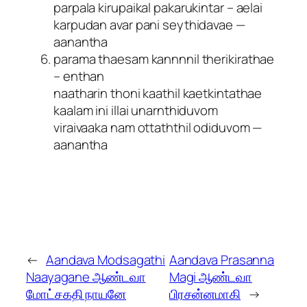
parpala kirupaikal pakarukintar – aelai
karpudan avar pani seythidavae —
aanantha
parama thaesam kannnnil therikirathae
– enthan
naatharin thoni kaathil kaetkintathae
kaalam ini illai unarnthiduvom
viraivaaka nam ottaththil odiduvom —
aanantha
←
Aandava Modsagathi
Aandava Prasanna
Naayagane ஆண்டவா
Magi ஆண்டவா
மோட்சகதி நாயனே
பிரசன்னமாகி
→