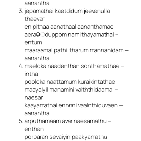
aanantha
jepamathai kaetdidum jeevanulla –
thaevan
en pithaa aanathaal aananthamae
aeraெduppom nam ithayamathai –
entum
maaraamal pathil tharum mannanidam —
aanantha
maeloka naadenthan sonthamathae –
intha
pooloka naattamum kuraikintathae
maayaiyil manamini vaiththidaamal –
naesar
kaayamathai ennnni vaalnthiduvaen —
aanantha
arputhamaam avar naesamathu –
enthan
porparan sevaiyin paakyamathu