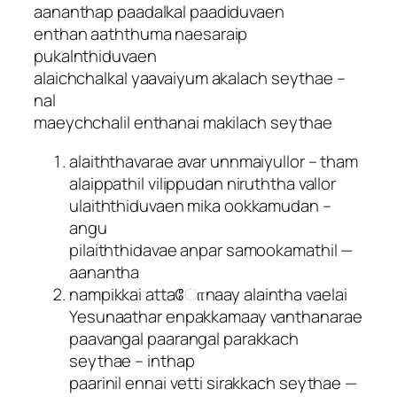
aananthap paadalkal paadiduvaen
enthan aaththuma naesaraip
pukalnthiduvaen
alaichchalkal yaavaiyum akalach seythae –
nal
maeychchalil enthanai makilach seythae
alaiththavarae avar unnmaiyullor – tham
alaippathil vilippudan niruththa vallor
ulaiththiduvaen mika ookkamudan –
angu
pilaiththidavae anpar samookamathil —
aanantha
nampikkai attaோnaay alaintha vaelai
Yesunaathar enpakkamaay vanthanarae
paavangal paarangal parakkach
seythae – inthap
paarinil ennai vetti sirakkach seythae —