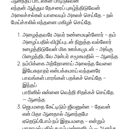
ஆனந்தப் பாடல்கள் பாடிடுவேன்
எந்தன் ஆத்தும நேசரைப் புகழ்ந்திடுவேன்
அலைச்சல்கள் யாவையும் அகலச் செய்தே – நல்
மேய்ச்சலில் எந்தனை மகிழச் செய்தே
அழைத்தவரே அவர் உண்மையுள்ளோர் – தம்
அழைப்பதில் விழிப்புடன் நிறுத்த வல்லோர்
உழைத்திடுவேன் மிக ஊக்கமுடன் – அங்கு
பிழைத்திடவே அன்பர் சமூகமதில் — ஆனந்த
நம்பிக்கை அற்றோனாய் அலைந்த வேளை
இயேசுநாதர் என்பக்கமாய் வந்தனரே
பாவங்கள் பாரங்கள் பறக்கச் செய்தே –
இந்தப்
பாரினில் என்னை வெற்றி சிறக்கச் செய்தே
— ஆனந்த
ஜெபமதை கேட்டிடும் ஜீவனுள்ள – தேவன்
என் பிதா ஆனதால் ஆனந்தமே
ஏறெடுப்போம் நம் இதயமதை – என்றும்
மாறாமல் பதில் தரும் மன்னனிடம் — ஆனந்த