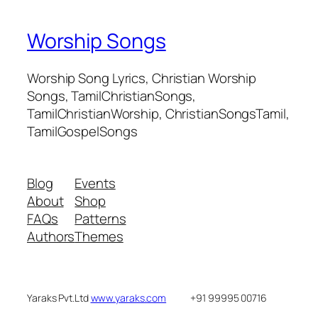
Worship Songs
Worship Song Lyrics, Christian Worship
Songs, TamilChristianSongs,
TamilChristianWorship, ChristianSongsTamil,
TamilGospelSongs
Blog
Events
About
Shop
FAQs
Patterns
Authors
Themes
Yaraks Pvt.Ltd
www.yaraks.com
+91 99995 00716