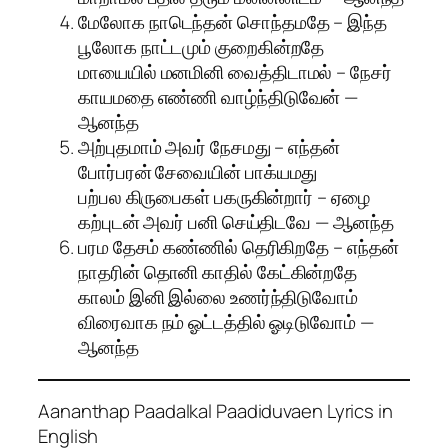
மேலோக நாடெந்தன் சொந்தமதே – இந்த
பூலோக நாட்டமும் குறைகின்றதே
மாயையில் மனமினி வைத்திடாமல் – நேசர்
காயமதை எண்ணி வாழ்ந்திடுவேன் —
ஆனந்த
அற்புதமாம் அவர் நேசமது – எந்தன்
போர்பரன் சேவையின் பாக்யமது
பற்பல கிருபைகள் பகருகின்றார் – ஏழை
கற்புடன் அவர் பனி செய்திடவே — ஆனந்த
பரம தேசம் கண்ணில் தெரிகிறதே – எந்தன்
நாதரின் தொனி காதில் கேட்கின்றதே
காலம் இனி இல்லை உணர்ந்திடுவோம்
விரைவாக நம் ஓட்டத்தில் ஓடிடுவோம் —
ஆனந்த
Aananthap Paadalkal Paadiduvaen Lyrics in
English