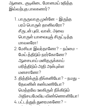
ஆனடை குடிலிடை மோனமய் உதித்த
இவ்வற்புத பாலகனார்?
பாருருவாகு முன்னே – இருந்த
பரம் பொருள் தானிவரோ?
சீருடன் புவி, வான், அவை
பொருள் யாவையுஞ் சிருட்டித்த
மாவலரோ!
மேசியா இவர்தானோ? – நம்மை –
மேய் த்திடும் நரர்கோனோ?
ஆசையாய் மனிதருக்காய்
மரித்திடும் அதி அன்புள்ள
மனசானோ?
தித்திக்குந் தீங்கனியோ? – நமது –
தேவனின் கண்மணியோ?
மெத்தவே உலகிருள் நீக்கிடும்
அதிசயமேவிய விண்ணொளியோ!
பட்டத்துத் துரைமகனோ? –