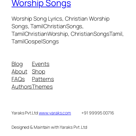
Worship Songs
Worship Song Lyrics, Christian Worship
Songs, TamilChristianSongs,
TamilChristianWorship, ChristianSongsTamil,
TamilGospelSongs
Blog
Events
About
Shop
FAQs
Patterns
Authors
Themes
Yaraks Pvt.Ltd
www.yaraks.com
+91 99995 00716
Designed & Maintain with Yaraks Pvt .Ltd