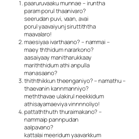
paaruruvaaku munnae – iruntha
param porul thaanivaro?
seerudan puvi, vaan, avai
porul yaavaiyunj siruttiththa
maavalaro!
maesiyaa ivarthaano? – nammai –
maey ththidum nararkono?
aasaiyaay manitharukkaay
mariththidum athi anpulla
manasaano?
thiththikkun theenganiyo? – namathu –
thaevanin kannmanniyo?
meththavae ulakirul neekkidum
athisayamaeviya vinnnnoliyo!
pattaththuth thuraimakano? –
nammaip pannpudan
aalpavano?
kattalai meeridum yaavarkkum