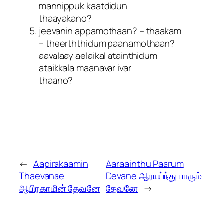
mannippuk kaatdidun
thaayakano?
jeevanin appamothaan? – thaakam
– theerththidum paanamothaan?
aavalaay aelaikal atainthidum
ataikkala maanavar ivar
thaano?
←
Aapirakaamin
Aaraainthu Paarum
Thaevanae
Devane ஆராய்ந்து பாரும்
ஆபிரகாமின் தேவனே
தேவனே
→