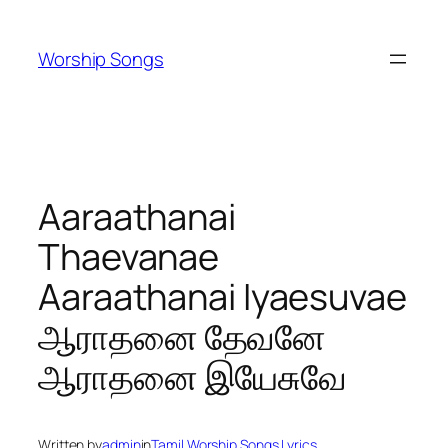
Skip
to
Worship Songs
content
Aaraathanai
Thaevanae
Aaraathanai Iyaesuvae
ஆராதனை தேவனே
ஆராதனை இயேசுவே
Written by
admin
in
Tamil Worship Songs Lyrics