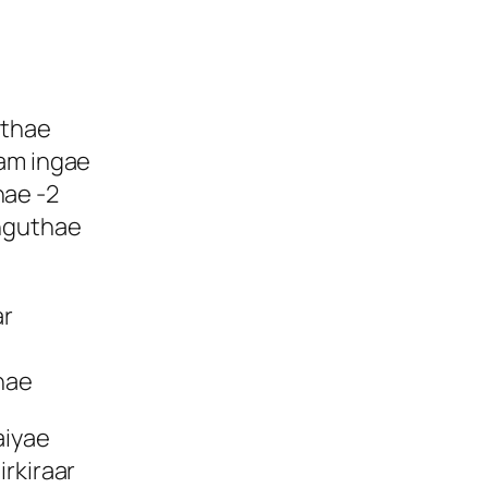
athae
nam ingae
ae -2
onguthae
ar
thae
aiyae
rkiraar