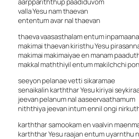
aarppariththup paadiduvom
valla Yesu nam thaevan
ententum avar nal thaevan
thaeva vaasasthalam entum inpamaan
makimai thaevan kiristhu Yesu pirasan
makimai makimaiyae en manam paaduth
makkal maththiyil entum makilchchi p
seeyon pelanae vetti sikaramae
senaikalin karththar Yesu kiriyai seykira
jeevan pelanum nal aaseervaathamum
niththiya jeevan intum ennil ongi nirku
karththar samookam en vaalvin maenm
karththar Yesu raajan entum uyarnthu ni