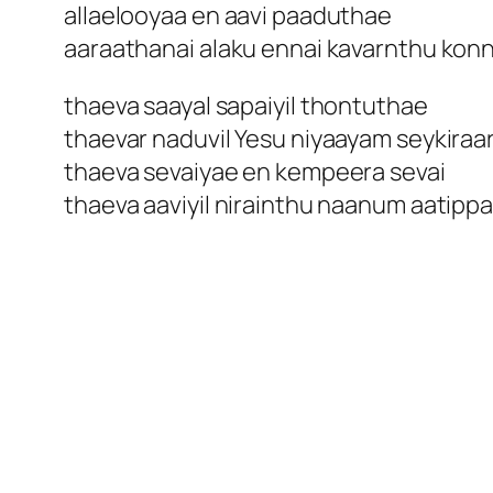
allaelooyaa en aavi paaduthae
aaraathanai alaku ennai kavarnthu kon
thaeva saayal sapaiyil thontuthae
thaevar naduvil Yesu niyaayam seykiraa
thaeva sevaiyae en kempeera sevai
thaeva aaviyil nirainthu naanum aatip