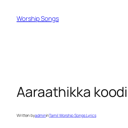
Skip
to
Worship Songs
content
Aaraathikka kood
Written by
admin
in
Tamil Worship Songs Lyrics