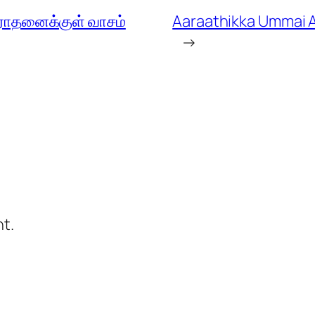
ராதனைக்குள் வாசம்
Aaraathikka Ummai A
→
t.