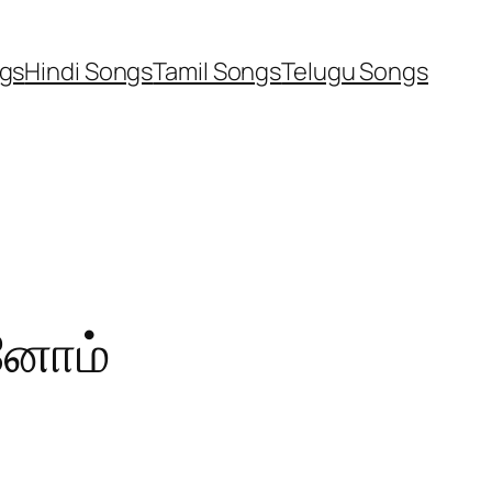
ngs
Hindi Songs
Tamil Songs
Telugu Songs
ினோம்