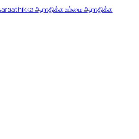
araathikka ஆராதிக்க உம்மை ஆராதிக்க