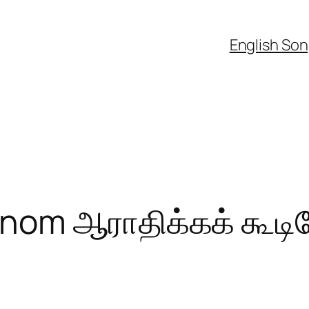
English So
inom ஆராதிக்கக் கூட