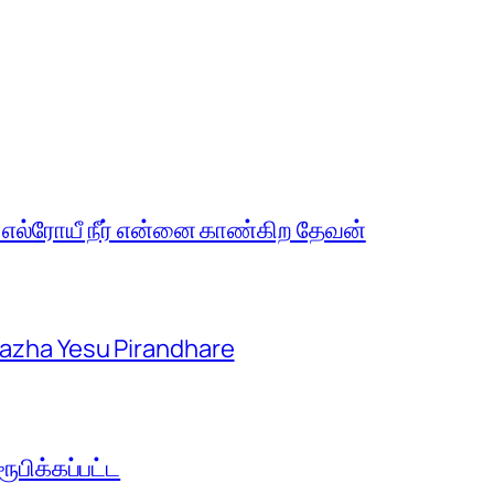
 எல்ரோயீ நீர் என்னை காண்கிற தேவன்
aazha Yesu Pirandhare
பிக்கப்பட்ட