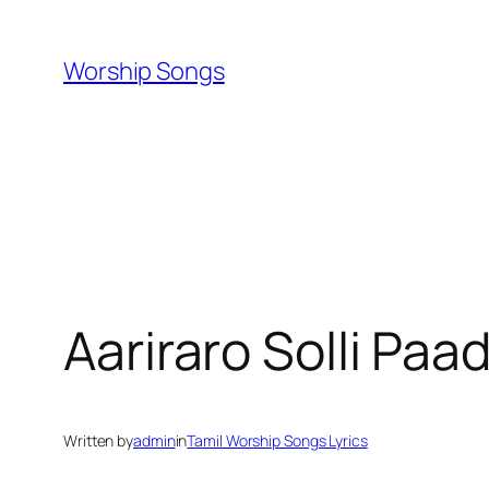
Skip
to
Worship Songs
content
Aariraro Solli Pa
Written by
admin
in
Tamil Worship Songs Lyrics