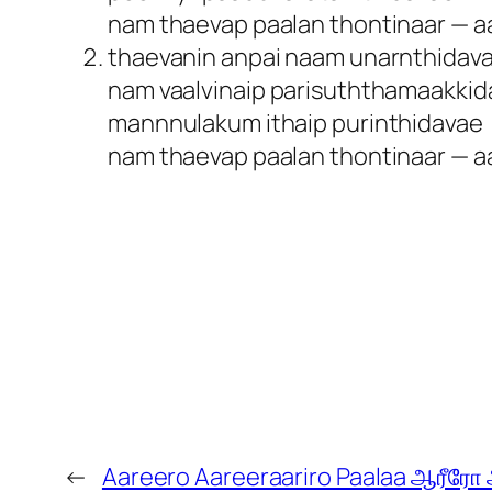
nam thaevap paalan thontinaar — aa
thaevanin anpai naam unarnthidav
nam vaalvinaip parisuththamaakkid
mannnulakum ithaip purinthidavae
nam thaevap paalan thontinaar — aa
←
Aareero Aareeraariro Paalaa ஆரீரோ 