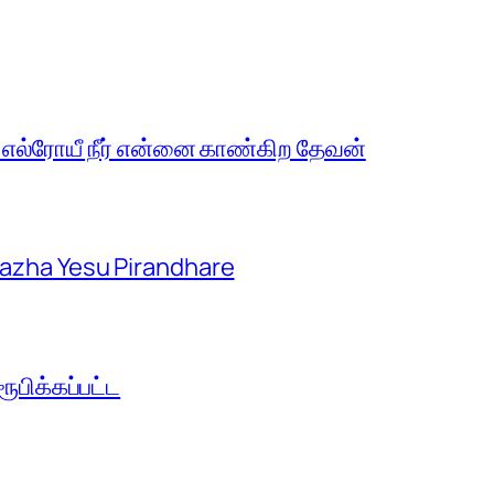
 எல்ரோயீ நீர் என்னை காண்கிற தேவன்
aazha Yesu Pirandhare
பிக்கப்பட்ட