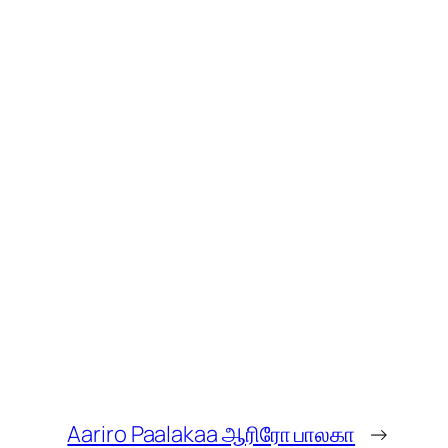
Aariro Paalakaa ஆரிரோ பாலகா
→