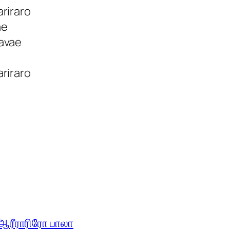
riraro
ae
avae
riraro
ஆரீராரிரோ பாலா