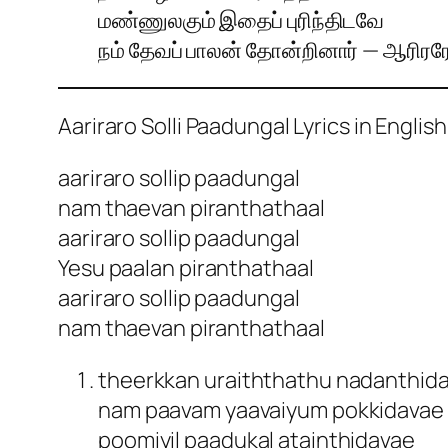
மண்ணுலகும் இதைப் புரிந்திடவே
நம் தேவப் பாலன் தோன்றினார் — ஆரிர
Aariraro Solli Paadungal Lyrics in English
aariraro sollip paadungal
nam thaevan piranthathaal
aariraro sollip paadungal
Yesu paalan piranthathaal
aariraro sollip paadungal
nam thaevan piranthathaal
theerkkan uraiththathu nadanthid
nam paavam yaavaiyum pokkidavae
poomiyil paadukal atainthidavae