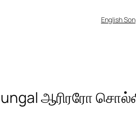
English So
adungal ஆரிரரோ சொல்லி