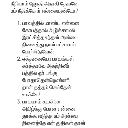
நீதியாம் ஜோதி அநாதி தேவனே
உம் நீதிக்கோர் எல்லையுண்டோ?
பாவத்தில் மாண்ட என்னை
கோபத்தால் அழிக்காமல்
இரட்சித்த உந்தன் அன்பை
நினைத்து நான் பட்சமாய்
போற்றிடுவேன்
எத்தனையோ பாவங்கள்
கர்த்தாவே அகற்றினீர்
பத்தில் ஓர் பங்கு
போதாதென்றெண்ணி
நான் தத்தம் செய்தேன்
உமக்கே!
பாவமாம் கடலிலே
அமிழ்ந்து போன என்னை
தூக்கி எடுத்த உம் அன்பை
நினைத்தே என் துதிகள் தான்