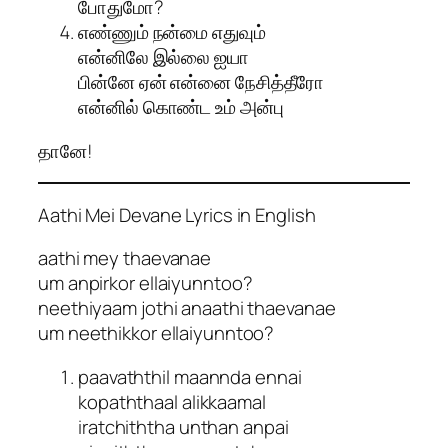
போதுமோ?
எண்ணும் நன்மை எதுவும்
என்னிலே இல்லை ஐயா
பின்னே ஏன் என்னை நேசித்தீரோ
என்னில் கொண்ட உம் அன்பு
தானே!
Aathi Mei Devane Lyrics in English
aathi mey thaevanae
um anpirkor ellaiyunntoo?
neethiyaam jothi anaathi thaevanae
um neethikkor ellaiyunntoo?
paavaththil maannda ennai
kopaththaal alikkaamal
iratchiththa unthan anpai