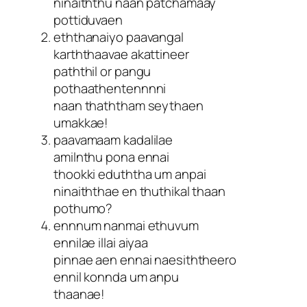
ninaiththu naan patchamaay
pottiduvaen
eththanaiyo paavangal
karththaavae akattineer
paththil or pangu
pothaathentennnni
naan thaththam seythaen
umakkae!
paavamaam kadalilae
amilnthu pona ennai
thookki eduththa um anpai
ninaiththae en thuthikal thaan
pothumo?
ennnum nanmai ethuvum
ennilae illai aiyaa
pinnae aen ennai naesiththeero
ennil konnda um anpu
thaanae!