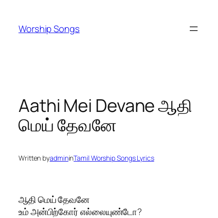
Skip
to
Worship Songs
content
Aathi Mei Devane ஆதி
மெய் தேவனே
Written by
admin
in
Tamil Worship Songs Lyrics
ஆதி மெய் தேவனே
உம் அன்பிற்கோர் எல்லையுண்டோ?