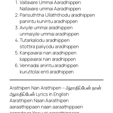
Vallavare Ummai Aaradhippen
Nallavare ummai Aaradhippen
Parisuththa Ullaththodu aradhippen
panintu kunintu aradhippen
Aviyile ummai aradhippen
unmaiyile ummai aradhippen
Tutarkalodu aradhippen
stottira paliyodu aradhippen
Kanpavarai nan aradhippen
kappavarai nan aradhippen
Vennadai anintu aradhippen
kuruttolai enti aradhippen
Arathipen Nan Arathipen – ஆராதிப்பேன் நான்
ஆராதிப்பேன் Lyrics in English
Aarathipen Naan Aarathipen
aaraathippaen naan aaraathippaen