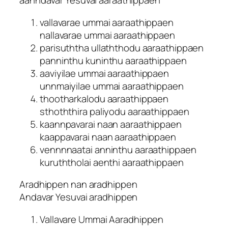
aanndavar Yesuvai aaraathippaen
vallavarae ummai aaraathippaen
nallavarae ummai aaraathippaen
parisuththa ullaththodu aaraathippaen
panninthu kuninthu aaraathippaen
aaviyilae ummai aaraathippaen
unnmaiyilae ummai aaraathippaen
thootharkalodu aaraathippaen
sthoththira paliyodu aaraathippaen
kaannpavarai naan aaraathippaen
kaappavarai naan aaraathippaen
vennnnaatai anninthu aaraathippaen
kuruththolai aenthi aaraathippaen
Aradhippen nan aradhippen
Andavar Yesuvai aradhippen
Vallavare Ummai Aaradhippen