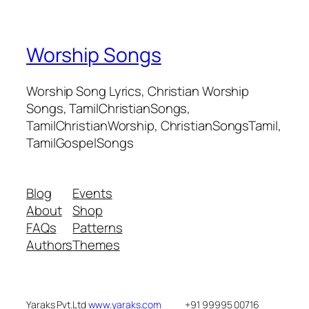
Worship Songs
Worship Song Lyrics, Christian Worship
Songs, TamilChristianSongs,
TamilChristianWorship, ChristianSongsTamil,
TamilGospelSongs
Blog
Events
About
Shop
FAQs
Patterns
Authors
Themes
Yaraks Pvt.Ltd
www.yaraks.com
+91 99995 00716