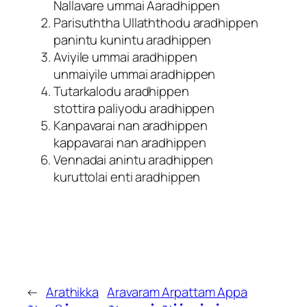
Nallavare ummai Aaradhippen
Parisuththa Ullaththodu aradhippen
panintu kunintu aradhippen
Aviyile ummai aradhippen
unmaiyile ummai aradhippen
Tutarkalodu aradhippen
stottira paliyodu aradhippen
Kanpavarai nan aradhippen
kappavarai nan aradhippen
Vennadai anintu aradhippen
kuruttolai enti aradhippen
←
Arathikka
Aravaram Arpattam Appa