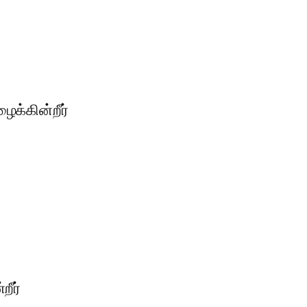
க்கின்றீர்
றீர்