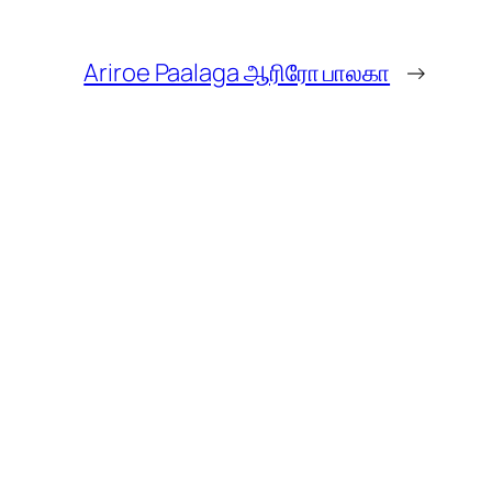
Ariroe Paalaga ஆரிரோ பாலகா
→