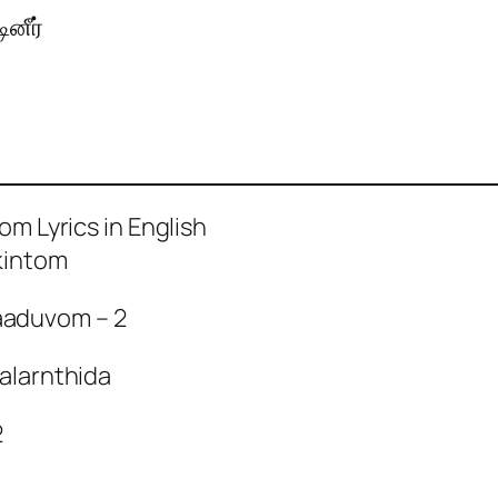
ினீர்
om Lyrics in English
kintom
aduvom – 2
alarnthida
2