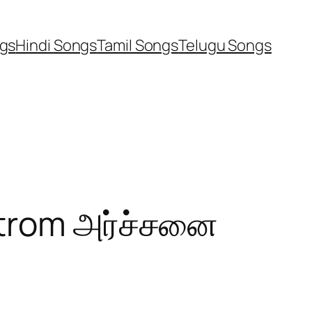
ngs
Hindi Songs
Tamil Songs
Telugu Songs
ntrom அர்ச்சனை