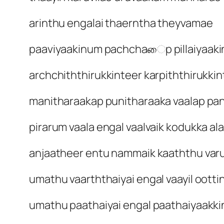
arinthu engalai thaerntha theyvamae
paaviyaakinum pachchaைp pillaiyaak
archchiththirukkinteer karpiththirukkin
manitharaakap punitharaaka vaalap pan
pirarum vaala engal vaalvaik kodukka ala
anjaatheer entu nammaik kaaththu var
umathu vaarththaiyai engal vaayil ootti
umathu paathaiyai engal paathaiyaakki