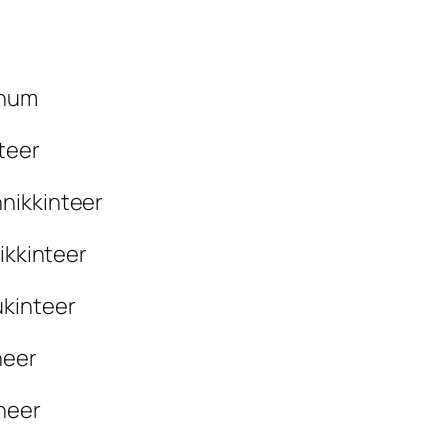
inum
teer
nikkinteer
ikkinteer
ukinteer
neer
neer