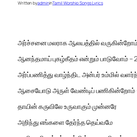
Written by
admin
in
Tamil Worship Songs Lyrics
அர்ச்சனை மலராக ஆலயத்தில் வருகின்றோம
ஆனந்தமாய் புகழ்கீதம் என்றும் பாடுவோம் – 
அர்ப்பணித்து வாழ்ந்திட அன்பர் உம்மில் வளர்ந
ஆசையோடு அருள் வேண்டிப் பணிகின்றோம் 
தாயின் கருவிலே உருவாகும் முன்னரே
அறிந்து எங்களை தேர்ந்த தெய்வமே