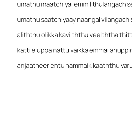
umathu maatchiyai emmil thulangach s
umathu saatchiyaay naangal vilangach 
aliththu olikka kavilththu veelththa thi
katti eluppa nattu vaikka emmai anuppi
anjaatheer entu nammaik kaaththu var