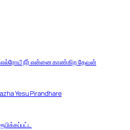
 எல்ரோயீ நீர் என்னை காண்கிற தேவன்
aazha Yesu Pirandhare
பிக்கப்பட்ட