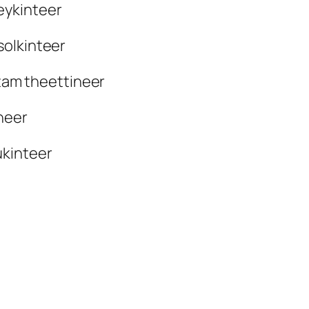
eykinteer
solkinteer
ttam theettineer
neer
ukinteer