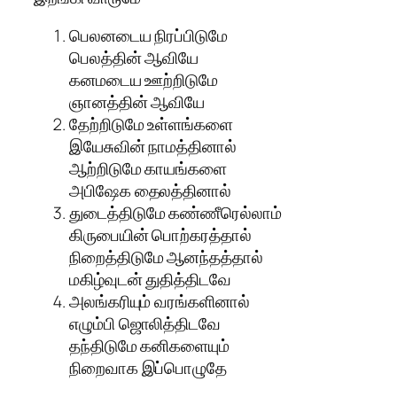
பெலனடைய நிரப்பிடுமே
பெலத்தின் ஆவியே
கனமடைய ஊற்றிடுமே
ஞானத்தின் ஆவியே
தேற்றிடுமே உள்ளங்களை
இயேசுவின் நாமத்தினால்
ஆற்றிடுமே காயங்களை
அபிஷேக தைலத்தினால்
துடைத்திடுமே கண்ணீரெல்லாம்
கிருபையின் பொற்கரத்தால்
நிறைத்திடுமே ஆனந்தத்தால்
மகிழ்வுடன் துதித்திடவே
அலங்கரியும் வரங்களினால்
எழும்பி ஜொலித்திடவே
தந்திடுமே கனிகளையும்
நிறைவாக இப்பொழுதே