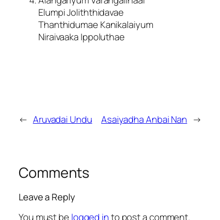
Elumpi Joliththidavae
Thanthidumae Kanikalaiyum
Niraivaaka Ippoluthae
←
Aruvadai Undu
Asaiyadha Anbai Nan
→
Comments
Leave a Reply
You must be
logged in
to post a comment.