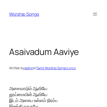
Skip
to
Worship Songs
content
Asaivadum Aaviye
Written by
admin
in
Tamil Worship Songs Lyrics
அசைவாடும் ஆவியே
தூய்மையின் ஆவியே
இடம் அசைய உள்ளம் நிரம்ப
இறங்கி வாருமே