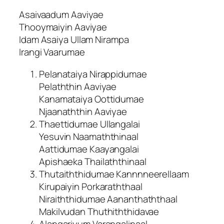
Asaivaadum Aaviyae
Thooymaiyin Aaviyae
Idam Asaiya Ullam Nirampa
Irangi Vaarumae
Pelanataiya Nirappidumae
Pelaththin Aaviyae
Kanamataiya Oottidumae
Njaanaththin Aaviyae
Thaettidumae Ullangalai
Yesuvin Naamaththinaal
Aattidumae Kaayangalai
Apishaeka Thailaththinaal
Thutaiththidumae Kannnneerellaam
Kirupaiyin Porkaraththaal
Niraiththidumae Aananthaththaal
Makilvudan Thuthiththidavae
Alangariyum Varangalinaal