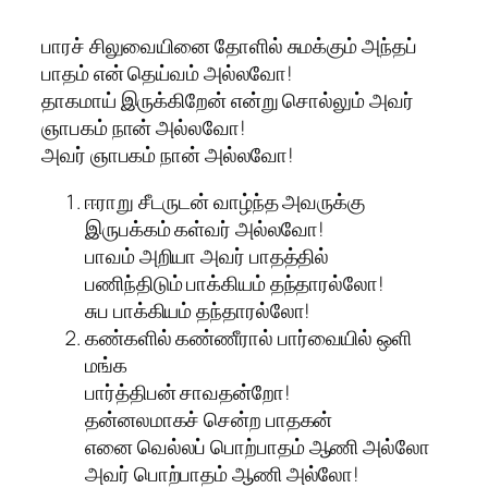
பாரச் சிலுவையினை தோளில் சுமக்கும் அந்தப்
பாதம் என் தெய்வம் அல்லவோ!
தாகமாய் இருக்கிறேன் என்று சொல்லும் அவர்
ஞாபகம் நான் அல்லவோ!
அவர் ஞாபகம் நான் அல்லவோ!
ஈராறு சீடருடன் வாழ்ந்த அவருக்கு
இருபக்கம் கள்வர் அல்லவோ!
பாவம் அறியா அவர் பாதத்தில்
பணிந்திடும் பாக்கியம் தந்தாரல்லோ!
சுப பாக்கியம் தந்தாரல்லோ!
கண்களில் கண்ணீரால் பார்வையில் ஒளி
மங்க
பார்த்திபன் சாவதன்றோ!
தன்னலமாகச் சென்ற பாதகன்
எனை வெல்லப் பொற்பாதம் ஆணி அல்லோ
அவர் பொற்பாதம் ஆணி அல்லோ!