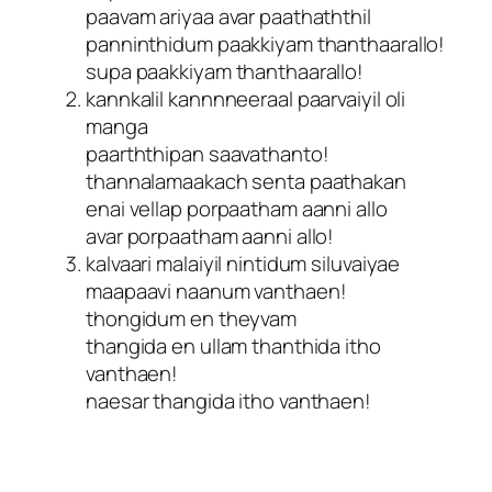
paavam ariyaa avar paathaththil
panninthidum paakkiyam thanthaarallo!
supa paakkiyam thanthaarallo!
kannkalil kannnneeraal paarvaiyil oli
manga
paarththipan saavathanto!
thannalamaakach senta paathakan
enai vellap porpaatham aanni allo
avar porpaatham aanni allo!
kalvaari malaiyil nintidum siluvaiyae
maapaavi naanum vanthaen!
thongidum en theyvam
thangida en ullam thanthida itho
vanthaen!
naesar thangida itho vanthaen!