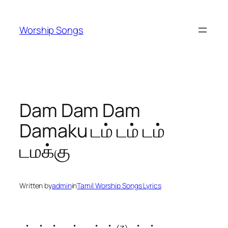
Skip
to
Worship Songs
content
Dam Dam Dam
Damaku டம் டம் டம்
டமக்கு
Written by
admin
in
Tamil Worship Songs Lyrics