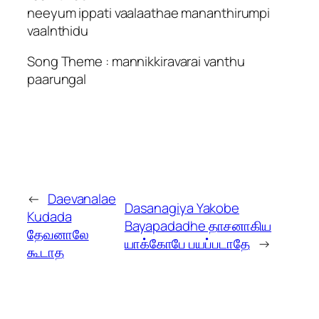
neeyum ippati vaalaathae mananthirumpi
vaalnthidu
Song Theme : mannikkiravarai vanthu
paarungal
←
Daevanalae
Dasanagiya Yakobe
Kudada
Bayapadadhe தாசனாகிய
தேவனாலே
யாக்கோபே பயப்படாதே
→
கூடாத