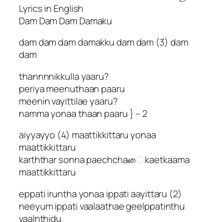
Lyrics in English
Dam Dam Dam Damaku
dam dam dam damakku dam dam (3) dam
dam
thannnnikkulla yaaru?
periya meenuthaan paaru
meenin vayittilae yaaru?
namma yonaa thaan paaru } – 2
aiyyayyo (4) maattikkittaru yonaa
maattikkittaru
karththar sonna paechchaை kaetkaama
maattikkittaru
eppati iruntha yonaa ippati aayittaru (2)
neeyum ippati vaalaathae geelppatinthu
vaalnthidu