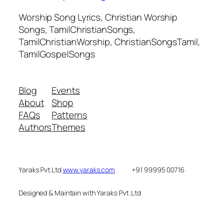
Worship Song Lyrics, Christian Worship
Songs, TamilChristianSongs,
TamilChristianWorship, ChristianSongsTamil,
TamilGospelSongs
Blog
Events
About
Shop
FAQs
Patterns
Authors
Themes
Yaraks Pvt.Ltd
www.yaraks.com
+91 99995 00716
Designed & Maintain with Yaraks Pvt .Ltd