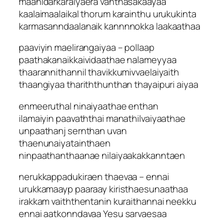
maanidarkaraiyaera vanthasakaayaa
kaalaimaalaikal thorum karainthu urukukinta
karmasanndaalanaik kannnnokka laakaathaa
paaviyin maelirangaiyaa – pollaap
paathakanaikkaividaathae nalameyyaa
thaarannithannil thavikkumivvaelaiyaith
thaangiyaa thariththunthan thayaipuri aiyaa
enmeeruthal ninaiyaathae enthan
ilamaiyin paavaththai manathilvaiyaathae
unpaathanj sernthan uvan
thaenunaiyatainthaen
ninpaathanthaanae nilaiyaakakkanntaen
nerukkappadukiraen thaevaa – ennai
urukkamaayp paaraay kiristhaesunaathaa
irakkam vaiththentanin kuraithannai neekku
ennai aatkonndavaa Yesu sarvaesaa