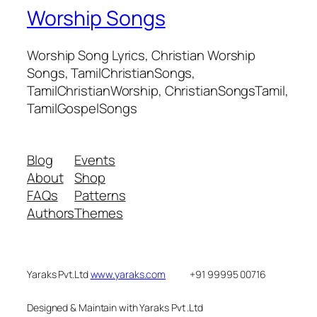
Worship Songs
Worship Song Lyrics, Christian Worship
Songs, TamilChristianSongs,
TamilChristianWorship, ChristianSongsTamil,
TamilGospelSongs
Blog
Events
About
Shop
FAQs
Patterns
Authors
Themes
Yaraks Pvt.Ltd
www.yaraks.com
+91 99995 00716
Designed & Maintain with Yaraks Pvt .Ltd