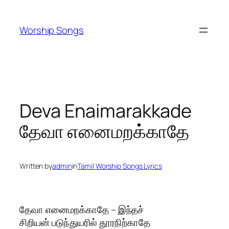
Skip
to
Worship Songs
content
Deva Enaimarakkade
தேவா எனைமறக்காதே
Written by
admin
in
Tamil Worship Songs Lyrics
தேவா எனைமறக்காதே – இந்தச்
சிறியன் படுந்துயரில் தூரநிற்காதே