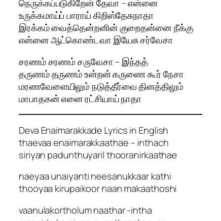
நெருக்கப்படுகிறேன் தேவா – என்னை
உருக்கமாய்ப் பாராய் கிறிஸ்தேசுநாதா
இரக்கம் வைத்தென்றனின் குறைதன்னை நீக்கு
என்னை ஆட்கொண்டவா இயேசு சர்வேசா
சரணம் சரணம் சருவேசா – இந்தத்
தருணம் தருணம் உன்றன் கருணை கூர் நேசா
மரணவேளையிலும் நடுத்தீர்வை தினத்திலும்
மாபாதகன் எனை ரட்சியாய் நாதா
Deva Enaimarakkade Lyrics in English
thaevaa enaimarakkaathae – inthach
siriyan padunthuyaril thooranirkaathae
naeyaa unaiyanti neesanukkaar kathi
thooyaa kirupaikoor naan makaathoshi
vaanulakortholum naathar -intha