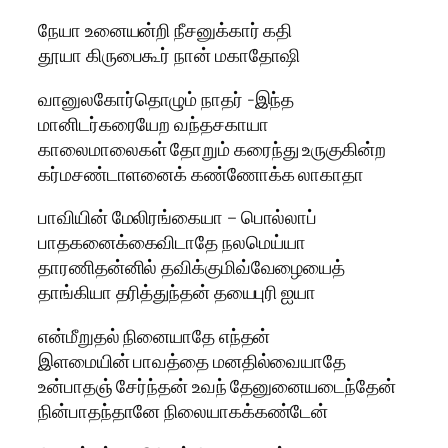
நேயா உனையன்றி நீசனுக்கார் கதி
தூயா கிருபைகூர் நான் மகாதோஷி
வானுலகோர்தொழும் நாதர் -இந்த
மானிடர்கரையேற வந்தசகாயா
காலைமாலைகள் தோறும் கரைந்து உருகுகின்ற
கர்மசண்டாளனைக் கண்ணோக்க லாகாதா
பாவியின் மேலிரங்கையா – பொல்லாப்
பாதகனைக்கைவிடாதே நலமெய்யா
தாரணிதன்னில் தவிக்குமிவ்வேழையைத்
தாங்கியா தரித்துந்தன் தயைபுரி ஐயா
என்மீறுதல் நினையாதே எந்தன்
இளமையின் பாவத்தை மனதில்வையாதே
உன்பாதஞ் சேர்ந்தன் உவந் தேனுனையடைந்தேன்
நின்பாதந்தானே நிலையாகக்கண்டேன்