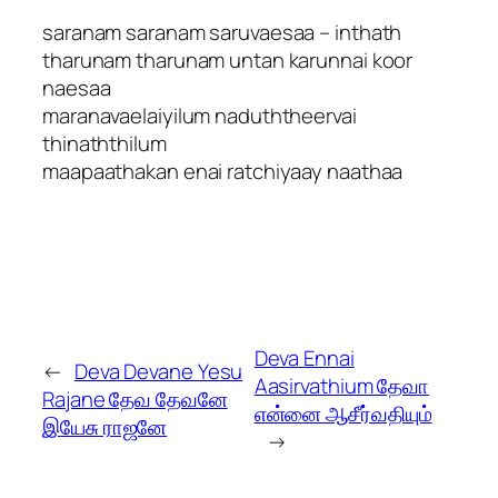
saranam saranam saruvaesaa – inthath
tharunam tharunam untan karunnai koor
naesaa
maranavaelaiyilum naduththeervai
thinaththilum
maapaathakan enai ratchiyaay naathaa
Deva Ennai
←
Deva Devane Yesu
Aasirvathium தேவா
Rajane தேவ தேவனே
என்னை ஆசீர்வதியும்
இயேசு ராஜனே
→