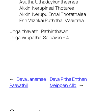
Asutha Uthadayiruntheanea
Akkini Nerupinaal Thotarea
Akkini Nerupu Ennai Thotathalea
Enn Vazhkai Puthithai Maaritrea
Unga Ithayathil Pathinthavan
Unga Virupathai Seipavan – 4
←
Deva Janamae
Deva Pitha Enthan
Paavathil
Meippen Allo
→