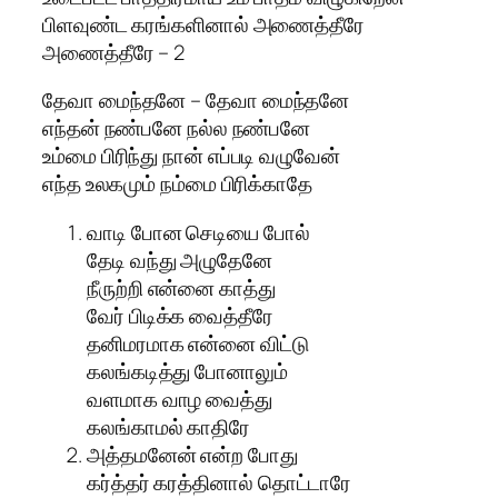
பிளவுண்ட கரங்களினால் அணைத்தீரே
அணைத்தீரே – 2
தேவா மைந்தனே – தேவா மைந்தனே
எந்தன் நண்பனே நல்ல நண்பனே
உம்மை பிரிந்து நான் எப்படி வழுவேன்
எந்த உலகமும் நம்மை பிரிக்காதே
வாடி போன செடியை போல்
தேடி வந்து அழுதேனே
நீருற்றி என்னை காத்து
வேர் பிடிக்க வைத்தீரே
தனிமரமாக என்னை விட்டு
கலங்கடித்து போனாலும்
வளமாக வாழ வைத்து
கலங்காமல் காதிரே
அத்தமனேன் என்ற போது
கர்த்தர் கரத்தினால் தொட்டாரே