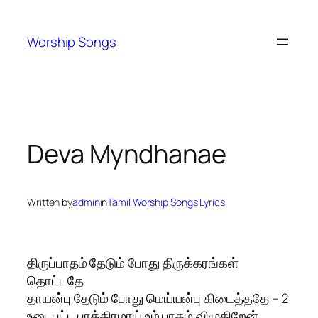
Skip
to
Worship Songs
content
Deva Myndhanae
Written by
admin
in
Tamil Worship Songs Lyrics
திருப்பாதம் தேடும் போது திருக்கரங்கள்
தொட்டதே
தாயன்பு தேடும் போது மெய்யன்பு கிடைத்ததே – 2
உடைபட்ட பாத்திரமாய் உம் பாதம் விழுகிறேன்