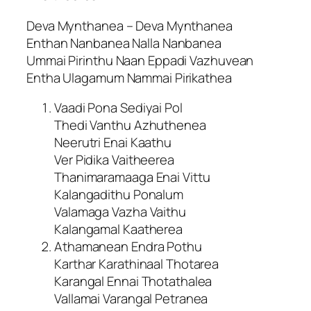
Deva Mynthanea – Deva Mynthanea
Enthan Nanbanea Nalla Nanbanea
Ummai Pirinthu Naan Eppadi Vazhuvean
Entha Ulagamum Nammai Pirikathea
Vaadi Pona Sediyai Pol
Thedi Vanthu Azhuthenea
Neerutri Enai Kaathu
Ver Pidika Vaitheerea
Thanimaramaaga Enai Vittu
Kalangadithu Ponalum
Valamaga Vazha Vaithu
Kalangamal Kaatherea
Athamanean Endra Pothu
Karthar Karathinaal Thotarea
Karangal Ennai Thotathalea
Vallamai Varangal Petranea