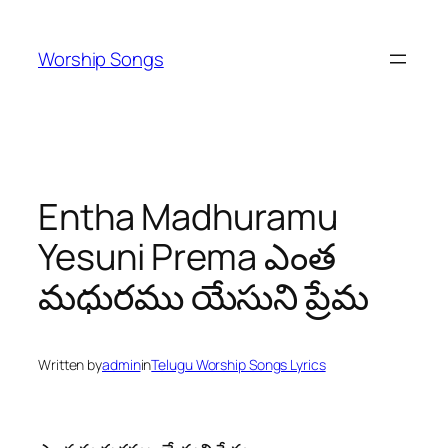
Skip
to
Worship Songs
content
Entha Madhuramu
Yesuni Prema ఎంత
మధురము యేసుని ప్రేమ
Written by
admin
in
Telugu Worship Songs Lyrics