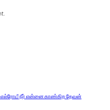
t.
 எல்ரோயீ நீர் என்னை காண்கிற தேவன்