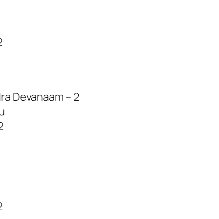
2
dra Devanaam – 2
u
2
2