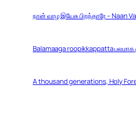
நான் வாழ இயேசு பிறந்தாரே – Naan V
Balamaaga roopikkappatta பலமாக ரூ
A thousand generations, Holy For