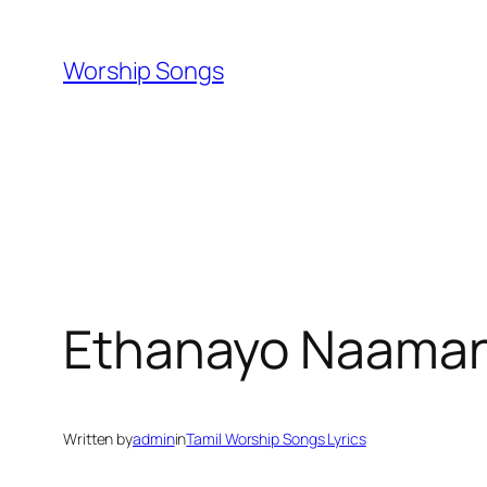
Skip
to
Worship Songs
content
Ethanayo Naaman
Written by
admin
in
Tamil Worship Songs Lyrics