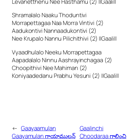
Levanetthenu Nee Hasthamu (2) ||Gaali||
Shramalalo Naaku Thoduntivi
Morrapettagaa Naa Morra Vintivi (2)
Aadukontivi Nannaadukontivi (2)
Nee Krupalo Nannu Pilichithivi (2) ||Gaali||
Vyaadhulalo Neeku Morrapettagaa
Aapadalalo Ninnu Aashrayinchagaa (2)
Choopithivi Nee Mahiman (2)
Koniyaadedanu Prabhu Yesuni (2) ||Gaali||
←
Gaayaamulan
Gaalinchi
Gaayamulan గాయాములన్
Choodaraa గాలించి