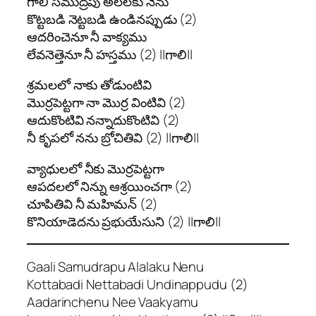
గాలి సముద్రపు అలలకు నేను
కొట్టబడి నెట్టబడి ఉండినప్పుడు (2)
ఆదరించెనూ నీ వాక్యము
లేవనెత్తెనూ నీ హస్తము (2) ||గాలి||
శ్రమలలో నాకు తోడుంటివి
మొర్రపెట్టగా నా మొర్ర వింటివి (2)
ఆదుకొంటివి నన్నాదుకొంటివి (2)
నీ కృపలో నను బ్రోచితివి (2) ||గాలి||
వ్యాధులలో నీకు మొర్రపెట్టగా
ఆపదలలో నిన్ను ఆశ్రయించగా (2)
చూపితివి నీ మహిమన్‌ (2)
కొనియాడెదను ప్రభుయేసుని (2) ||గాలి||
Gaali Samudrapu Alalaku Nenu
Kottabadi Nettabadi Undinappudu (2)
Aadarinchenu Nee Vaakyamu