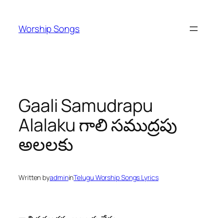
Skip
to
Worship Songs
content
Gaali Samudrapu
Alalaku గాలి సముద్రపు
అలలకు
Written by
admin
in
Telugu Worship Songs Lyrics