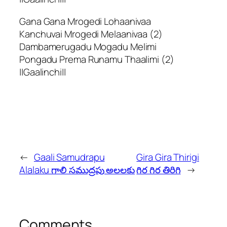
Gana Gana Mrogedi Lohaanivaa
Kanchuvai Mrogedi Melaanivaa (2)
Dambamerugadu Mogadu Melimi
Pongadu Prema Runamu Thaalimi (2)
||Gaalinchi||
←
Gaali Samudrapu
Gira Gira Thirigi
Alalaku గాలి సముద్రపు అలలకు
గిర గిర తిరిగి
→
Comments