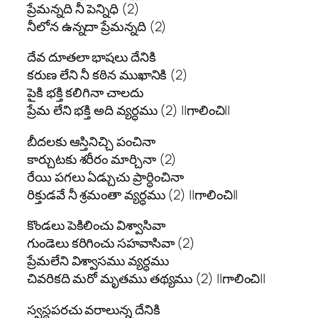
ప్రేమన్నది నీ పెన్నిధి (2)
నీలోన ఉన్నదా ప్రేమన్నది (2)
దేవ దూతలా భాషలు దేనికి
కరుణ లేని నీ కఠిన ముఖానికి (2)
పైకి భక్తి కలిగినా చాలదు
ప్రేమ లేని భక్తి అది వ్యర్ధము (2) ||గాలించి||
బీదలకు ఆస్తినిచ్చి పంచినా
కార్చుటకు శరీరం మార్చినా (2)
రేయి పగలు ఏడ్చుచు ప్రార్ధించినా
రిక్తుడవే నీ శ్రమంతా వ్యర్ధము (2) ||గాలించి||
కొండలు పెకిలించు విశ్వాసివా
గుండెలు కరిగించు సహవాసివా (2)
ప్రేమలేని విశ్వాసము వ్యర్ధము
చివరికది మరో మృతము తథ్యము (2) ||గాలించి||
స్వస్థపరచు వరాలున్న దేనికి