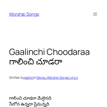
Skip
to
Worship Songs
content
Gaalinchi Choodaraa
గాలించి చూడరా
Written by
admin
in
Telugu Worship Songs Lyrics
గాలించి చూడరా మేలైనది
నీలోన ఉన్నదా ప్రేమన్నది