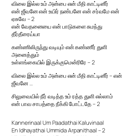
விலை இல்ல உம் அன்பை என் மீதி காட்டினீர்
என் ஜீவனே என் உயிர் நண்பனே என் சர்வமே என்
ஏசுவே – 2
என் வேதனையை என் பாடுகளை சுமந்து
தீர்தீரைய்யா
கண்ணிலிருந்து வடியும் என் கண்ணீர் துளி
அனைத்தும்
உள்ளங்கையில் இருக்குமென்ரிரே – 2
விலை இல்ல உம் அன்பை என் மீதி காட்டினீர் – என்
ஜீவனே …
சிலுவையில் நீர் வடித்த உம் ரத்த துளி எல்லாம்
என் பாவ சாபத்தை நீக்கி போட்டதே – 2
Kannerinaal Um Paadathai Kaluvinaal
En Idhayathai Ummida Arpanithaal – 2