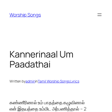
Skip
to
Worship Songs
content
Kannerinaal Um
Paadathai
Written by
admin
in
Tamil Worship Songs Lyrics
கண்ணீரினால் உம் பாதத்தை கழுவினால்
என் இதயத்தை உம்மிட அர்பணித்தால் – 2