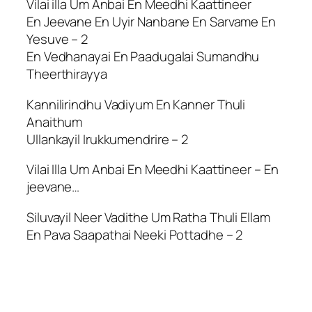
Vilai illa Um Anbai En Meedhi Kaattineer
En Jeevane En Uyir Nanbane En Sarvame En
Yesuve – 2
En Vedhanayai En Paadugalai Sumandhu
Theerthirayya
Kannilirindhu Vadiyum En Kanner Thuli
Anaithum
Ullankayil Irukkumendrire – 2
Vilai Illa Um Anbai En Meedhi Kaattineer – En
jeevane…
Siluvayil Neer Vadithe Um Ratha Thuli Ellam
En Pava Saapathai Neeki Pottadhe – 2