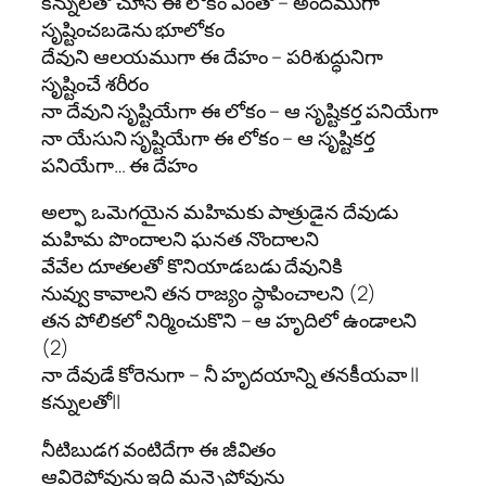
కన్నులతో చూసే ఈ లోకం ఎంతో – అందముగా
సృష్టించబడెను భూలోకం
దేవుని ఆలయముగా ఈ దేహం – పరిశుద్ధునిగా
సృష్టించే శరీరం
నా దేవుని సృష్టియేగా ఈ లోకం – ఆ సృష్టికర్త పనియేగా
నా యేసుని సృష్టియేగా ఈ లోకం – ఆ సృష్టికర్త
పనియేగా… ఈ దేహం
అల్ఫా ఒమెగయైన మహిమకు పాత్రుడైన దేవుడు
మహిమ పొందాలని ఘనత నొందాలని
వేవేల దూతలతో కొనియాడబడు దేవునికి
నువ్వు కావాలని తన రాజ్యం స్థాపించాలని (2)
తన పోలికలో నిర్మించుకొని – ఆ హృదిలో ఉండాలని
(2)
నా దేవుడే కోరెనుగా – నీ హృదయాన్ని తనకీయవా ||
కన్నులతో||
నీటిబుడగ వంటిదేగా ఈ జీవితం
ఆవిరైపోవును ఇది మన్నైపోవును