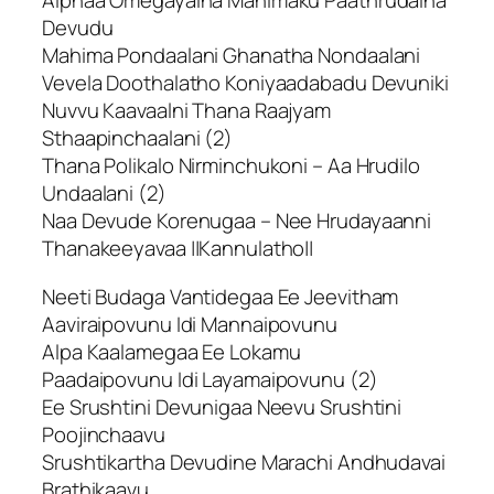
Alphaa Omegayaina Mahimaku Paathrudaina
Devudu
Mahima Pondaalani Ghanatha Nondaalani
Vevela Doothalatho Koniyaadabadu Devuniki
Nuvvu Kaavaalni Thana Raajyam
Sthaapinchaalani (2)
Thana Polikalo Nirminchukoni – Aa Hrudilo
Undaalani (2)
Naa Devude Korenugaa – Nee Hrudayaanni
Thanakeeyavaa ||Kannulatho||
Neeti Budaga Vantidegaa Ee Jeevitham
Aaviraipovunu Idi Mannaipovunu
Alpa Kaalamegaa Ee Lokamu
Paadaipovunu Idi Layamaipovunu (2)
Ee Srushtini Devunigaa Neevu Srushtini
Poojinchaavu
Srushtikartha Devudine Marachi Andhudavai
Brathikaavu