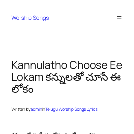
Skip
to
Worship Songs
content
Kannulatho Choose Ee
Lokam కన్నులతో చూసే ఈ
లోకం
Written by
admin
in
Telugu Worship Songs Lyrics