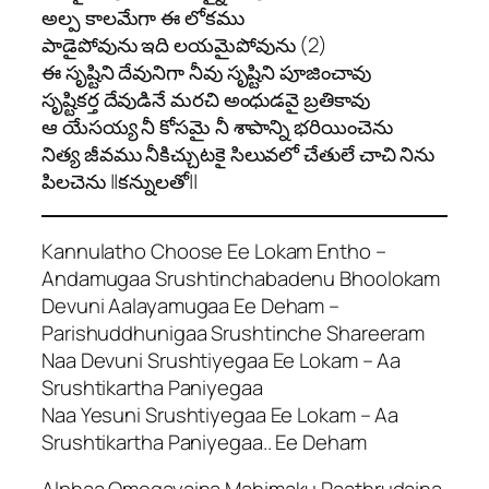
అల్ప కాలమేగా ఈ లోకము
పాడైపోవును ఇది లయమైపోవును (2)
ఈ సృష్టిని దేవునిగా నీవు సృష్టిని పూజించావు
సృష్టికర్త దేవుడినే మరచి అంధుడవై బ్రతికావు
ఆ యేసయ్య నీ కోసమై నీ శాపాన్ని భరియించెను
నిత్య జీవము నీకిచ్చుటకై సిలువలో చేతులే చాచి నిను
పిలచెను ||కన్నులతో||
Kannulatho Choose Ee Lokam Entho –
Andamugaa Srushtinchabadenu Bhoolokam
Devuni Aalayamugaa Ee Deham –
Parishuddhunigaa Srushtinche Shareeram
Naa Devuni Srushtiyegaa Ee Lokam – Aa
Srushtikartha Paniyegaa
Naa Yesuni Srushtiyegaa Ee Lokam – Aa
Srushtikartha Paniyegaa.. Ee Deham