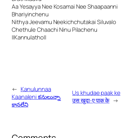
Aa Yesayya Nee Kosamai Nee Shaapaanni
Bhariyinchenu
Nithya Jeevamu Neekichchutakai Siluvalo
Chethule Chaachi Ninu Pilachenu
||Kannulatho||
←
Kanulunnaa
Us khudae paak ke
Kaanaleni కనులున్నా
उस खुदा-ए पाक के
→
కానలేని
Comments