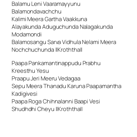
Balamu Leni Vaaramayyunu
Balamondavachchu
Kalimi Meera Gartha Vaakkuna
Alayakunda Aduguchunda Nalagakunda
Modamondi
Balamosangu Sarva Vidhula Nelami Meera
Nochchuchunda ||Kroththa||
Paapa Pankamantinappudu Prabhu
Kreesthu Yesu
Praapu Jeri Meeru Vedagaa
Sepu Meera Thanadu Karuna Paapamantha
Kadigivesi
Paapa Roga Chihnalanni Baapi Vesi
Shudhdhi Cheyu ||Kroththa||