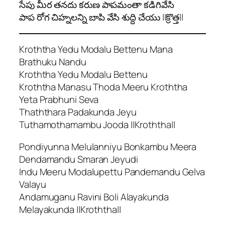
సేపు మీర తనదు కరుణ పాపమంతా కడిగివేసి
పాప రోగ చిహ్నలన్ని బాపి వేసి శుద్ది చేయు ||క్రొత్త||
Kroththa Yedu Modalu Bettenu Mana
Brathuku Nandu
Kroththa Yedu Modalu Bettenu
Kroththa Manasu Thoda Meeru Kroththa
Yeta Prabhuni Seva
Thaththara Padakunda Jeyu
Tuthamothamambu Jooda ||Kroththa||
Pondiyunna Melulanniyu Bonkambu Meera
Dendamandu Smaran Jeyudi
Indu Meeru Modalupettu Pandemandu Gelva
Valayu
Andamuganu Ravini Boli Alayakunda
Melayakunda ||Kroththa||