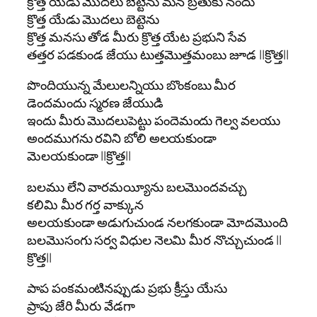
క్రొత్త యేడు మొదలు బెట్టెను మన బ్రతుకు నందు
క్రొత్త యేడు మొదలు బెట్టెను
క్రొత్త మనసు తోడ మీరు క్రొత్త యేట ప్రభుని సేవ
తత్తర పడకుండ జేయు టుత్తమొత్తమంబు జూడ ||క్రొత్త||
పొందియున్న మేలులన్నియు బొంకంబు మీర
డెందమందు స్మరణ జేయుడి
ఇందు మీరు మొదలుపెట్టు పందెమందు గెల్వ వలయు
అందముగను రవిని బోలి అలయకుండా
మెలయకుండా ||క్రొత్త||
బలము లేని వారమయ్యీను బలమొందవచ్చు
కలిమి మీర గర్త వాక్కున
అలయకుండా అడుగుచుండ నలగకుండా మోదమొంది
బలమొసంగు సర్వ విధుల నెలమి మీర నొచ్చుచుండ ||
క్రొత్త||
పాప పంకమంటినప్పుడు ప్రభు క్రీస్తు యేసు
ప్రాపు జేరి మీరు వేడగా