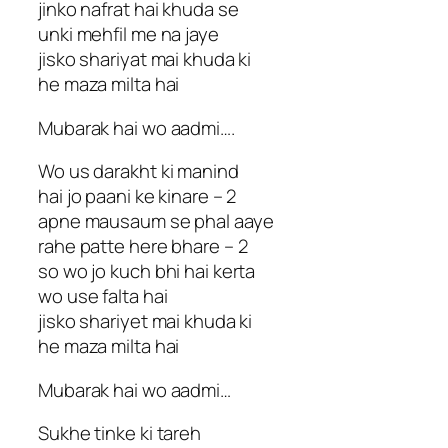
jinko nafrat hai khuda se
unki mehfil me na jaye
jisko shariyat mai khuda ki
he maza milta hai
Mubarak hai wo aadmi….
Wo us darakht ki manind
hai jo paani ke kinare – 2
apne mausaum se phal aaye
rahe patte here bhare – 2
so wo jo kuch bhi hai kerta
wo use falta hai
jisko shariyet mai khuda ki
he maza milta hai
Mubarak hai wo aadmi…
Sukhe tinke ki tareh