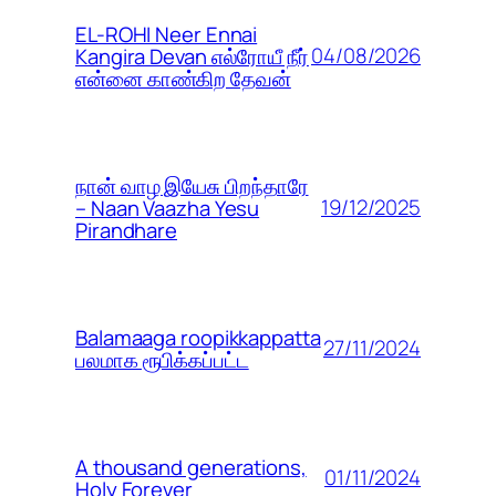
EL-ROHI Neer Ennai
04/08/2026
Kangira Devan எல்ரோயீ நீர்
என்னை காண்கிற தேவன்
நான் வாழ இயேசு பிறந்தாரே
19/12/2025
– Naan Vaazha Yesu
Pirandhare
Balamaaga roopikkappatta
27/11/2024
பலமாக ரூபிக்கப்பட்ட
A thousand generations,
01/11/2024
Holy Forever