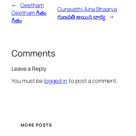
←
Geetham
Gunavathi Aina Bhaarya
Geetham గీతం
గుణవతి అయిన భార్య
→
గీతం
Comments
Leave a Reply
You must be
logged in
to post a comment.
MORE POSTS