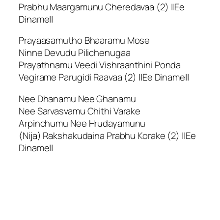
Prabhu Maargamunu Cheredavaa (2) ||Ee
Diname||
Prayaasamutho Bhaaramu Mose
Ninne Devudu Pilichenugaa
Prayathnamu Veedi Vishraanthini Ponda
Vegirame Parugidi Raavaa (2) ||Ee Diname||
Nee Dhanamu Nee Ghanamu
Nee Sarvasvamu Chithi Varake
Arpinchumu Nee Hrudayamunu
(Nija) Rakshakudaina Prabhu Korake (2) ||Ee
Diname||