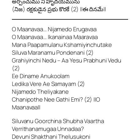
అర్పించుము నీ హృదయమును
(నిజ) రక్షకుడైన ప్రభు కొరకే (2) ||ఈ దినమే||
O Maanavaa… Nijamedo Erugavaa
O Maanavaa… Ikanainaa Maaravaa
Mana Paapamulanu Kshamiyinchutake
Siluva Maranamu Pondenani (2)
Grahiyinchi Nedu – Aa Yesu Prabhuni Vedu
(2)
Ee Diname Anukoolam
Ledika Vere Ae Samayam (2)
Nijamedo Theliyakane
Chanipothe Nee Gathi Emi? (2) ||O
Maanavaa||
Siluvanu Goorchina Shubha Vaartha
Verrithanamugaa Unnadaa?
Devuni Shakthani Thelusukoni