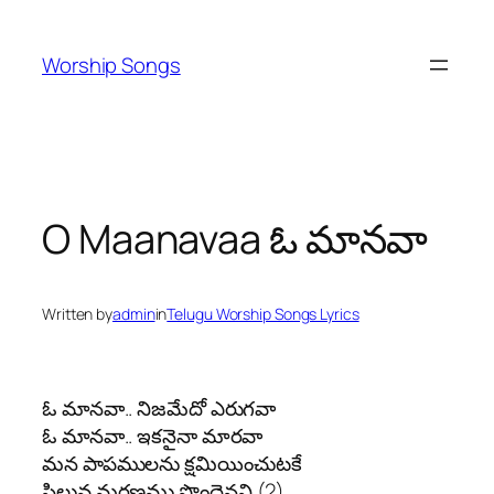
Skip
to
Worship Songs
content
O Maanavaa ఓ మానవా
Written by
admin
in
Telugu Worship Songs Lyrics
ఓ మానవా.. నిజమేదో ఎరుగవా
ఓ మానవా.. ఇకనైనా మారవా
మన పాపములను క్షమియించుటకే
సిలువ మరణము పొందెనని (2)