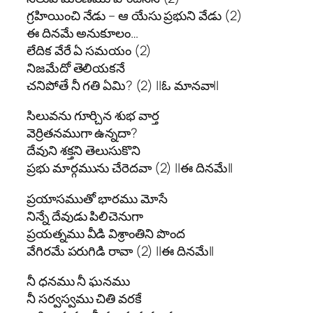
గ్రహియించి నేడు – ఆ యేసు ప్రభుని వేడు (2)
ఈ దినమే అనుకూలం…
లేదిక వేరే ఏ సమయం (2)
నిజమేదో తెలియకనే
చనిపోతే నీ గతి ఏమి? (2) ||ఓ మానవా||
సిలువను గూర్చిన శుభ వార్త
వెర్రితనముగా ఉన్నదా?
దేవుని శక్తని తెలుసుకొని
ప్రభు మార్గమును చేరెదవా (2) ||ఈ దినమే||
ప్రయాసముతో భారము మోసే
నిన్నే దేవుడు పిలిచెనుగా
ప్రయత్నము వీడి విశ్రాంతిని పొంద
వేగిరమే పరుగిడి రావా (2) ||ఈ దినమే||
నీ ధనము నీ ఘనము
నీ సర్వస్వము చితి వరకే