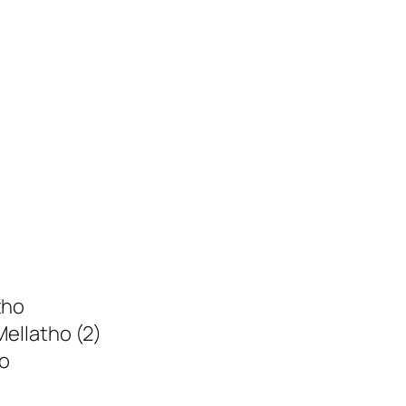
)
tho
ellatho (2)
ho