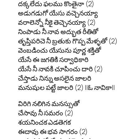
దక్కలేదు ఫలము కొంతైనా (2)
అడుగడుగో యేసు వచ్చెనయ్యా
వరాలెన్నో నీకై తెచ్చెనయ్యా (2)
నింపాడు నీ నావ అద్భుత రీతితో
తృప్తిపరిచె నీ బ్రతుకు గొప్ప మేళ్ళతో (2)
వెంబడించు యేసును పూర్ణ శక్తితో
యేసే ఈ జగతికి సర్వాధికారి
యేసే నీ నావకి చూపించు దారి (2)
చేస్తాడు నిన్ను అసలైన జాలరి
మనుషుల పట్టే జాలరి (2) ||ఓ నావికా||
విరిగి నలిగిన మనస్సుతో
చేసావు నీ సమరం (2)
శయనించక ఎడతెగక
ఈదావు ఈ భవ సాగరం (2)