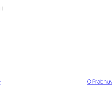
||
ా
O Prabhuv