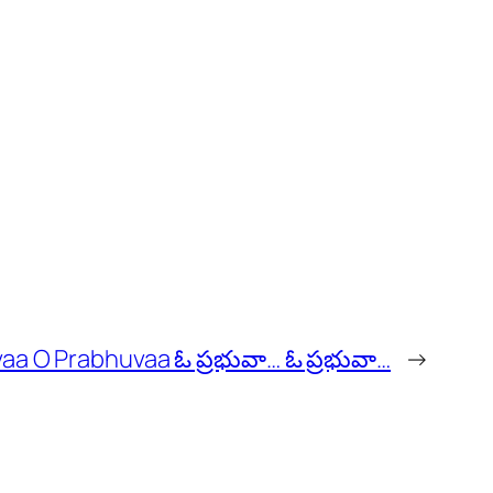
aa O Prabhuvaa ఓ ప్రభువా… ఓ ప్రభువా…
→