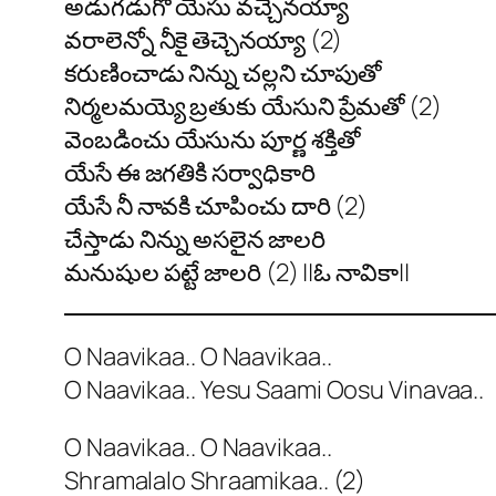
అడుగడుగో యేసు వచ్చెనయ్యా
వరాలెన్నో నీకై తెచ్చెనయ్యా (2)
కరుణించాడు నిన్ను చల్లని చూపుతో
నిర్మలమయ్యె బ్రతుకు యేసుని ప్రేమతో (2)
వెంబడించు యేసును పూర్ణ శక్తితో
యేసే ఈ జగతికి సర్వాధికారి
యేసే నీ నావకి చూపించు దారి (2)
చేస్తాడు నిన్ను అసలైన జాలరి
మనుషుల పట్టే జాలరి (2) ||ఓ నావికా||
O Naavikaa.. O Naavikaa..
O Naavikaa.. Yesu Saami Oosu Vinavaa..
O Naavikaa.. O Naavikaa..
Shramalalo Shraamikaa.. (2)