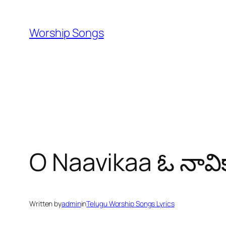
Skip
to
Worship Songs
content
O Naavikaa ఓ నావి
Written by
admin
in
Telugu Worship Songs Lyrics