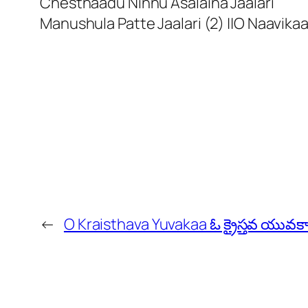
Chesthaadu Ninnu Asalaina Jaalari
Manushula Patte Jaalari (2) ||O Naavikaa
←
O Kraisthava Yuvakaa ఓ క్రైస్తవ యువక