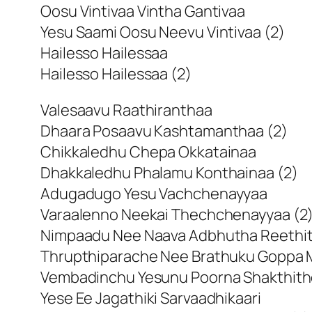
Oosu Vintivaa Vintha Gantivaa
Yesu Saami Oosu Neevu Vintivaa (2)
Hailesso Hailessaa
Hailesso Hailessaa (2)
Valesaavu Raathiranthaa
Dhaara Posaavu Kashtamanthaa (2)
Chikkaledhu Chepa Okkatainaa
Dhakkaledhu Phalamu Konthainaa (2)
Adugadugo Yesu Vachchenayyaa
Varaalenno Neekai Thechchenayyaa (2
Nimpaadu Nee Naava Adbhutha Reethi
Thrupthiparache Nee Brathuku Goppa M
Vembadinchu Yesunu Poorna Shakthit
Yese Ee Jagathiki Sarvaadhikaari