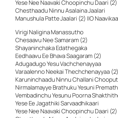
Yese Nee Naavaki Choopinchu Daari (2)
Chesthaadu Ninnu Asalaina Jaalari
Manushula Patte Jaalari (2) ||O Naavikaa
Virigi Naligina Manassutho
Chesaavu Nee Samaram (2)
Shayaninchaka Edathegaka
Eedhaavu Ee Bhava Saagaram (2)
Adugadugo Yesu Vachchenayyaa
Varaalenno Neekai Thechchenayyaa (2
Karuninchaadu Ninnu Challani Choopu
Nirmalamayye Brathuku Yesuni Premath
Vembadinchu Yesunu Poorna Shakthit
Yese Ee Jagathiki Sarvaadhikaari
Yese Nee Naavaki Choopinchu Daari (2)