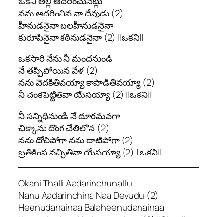
ఒకని తల్లి ఆదరించునట్లు
నను ఆదరించిన నా దేవుడు (2)
హీనుడనైనా బలహీనుడనైనా
కురూపినైనా కఠినుడనైనా (2) ||ఒకని||
ఒకసారి నేను నీ మందనుండి
నే తప్పిపోయిన వేళ (2)
నను వెదకితివయ్యా కాపాడితివయ్యా (2)
నీ చంకపెట్టితివా యేసయ్యా (2) ||ఒకని||
నీ సన్నిధినుండి నే దూరమవగా
చిక్కాను దొంగ చేతిలోన (2)
నను దోచిపోగా నను దాటిపోగా (2)
బ్రతికింప వచ్చితివా యేసయ్యా (2) ||ఒకని||
Okani Thalli Aadarinchunatlu
Nanu Aadarinchina Naa Devudu (2)
Heenudanainaa Balaheenudanainaa