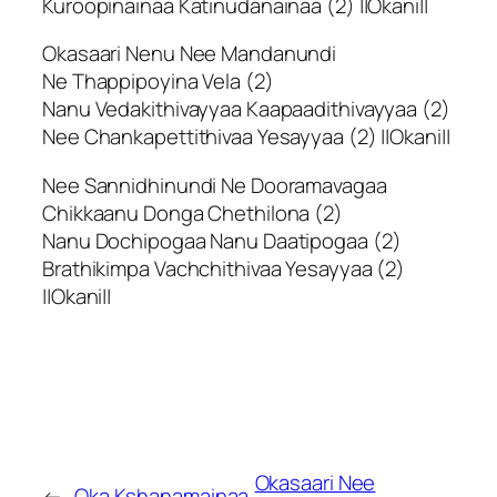
Kuroopinainaa Katinudanainaa (2) ||Okani||
Okasaari Nenu Nee Mandanundi
Ne Thappipoyina Vela (2)
Nanu Vedakithivayyaa Kaapaadithivayyaa (2)
Nee Chankapettithivaa Yesayyaa (2) ||Okani||
Nee Sannidhinundi Ne Dooramavagaa
Chikkaanu Donga Chethilona (2)
Nanu Dochipogaa Nanu Daatipogaa (2)
Brathikimpa Vachchithivaa Yesayyaa (2)
||Okani||
Okasaari Nee
←
Oka Kshanamainaa