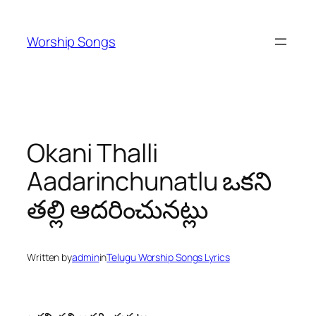
Skip
to
Worship Songs
content
Okani Thalli
Aadarinchunatlu ఒకని
తల్లి ఆదరించునట్లు
Written by
admin
in
Telugu Worship Songs Lyrics