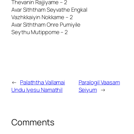
Thevanin Rajjiyame – 2
Avar Siththam Seyvathe Engkal
Vazhkkaiyin Nokkame – 2
Avar Siththam Onre Pumiyile
Seythu Mutippome – 2
←
Palaththa Vallamai
Paralogil Vaasam
Undu Iyesu Namathil
Seiyum
→
Comments