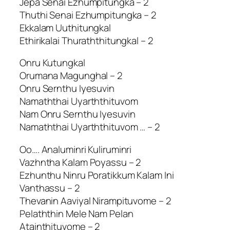
Jepa Senai Ezhumpitungka – 2
Thuthi Senai Ezhumpitungka – 2
Ekkalam Uuthitungkal
Ethirikalai Thuraththitungkal – 2
Onru Kutungkal
Orumana Magunghal – 2
Onru Sernthu Iyesuvin
Namaththai Uyarththituvom
Nam Onru Sernthu Iyesuvin
Namaththai Uyarththituvom … – 2
Oo…. Analuminri Kuliruminri
Vazhntha Kalam Poyassu – 2
Ezhunthu Ninru Poratikkum Kalam Ini
Vanthassu – 2
Thevanin Aaviyal Nirampituvome – 2
Pelaththin Mele Nam Pelan
Atainthituvome – 2