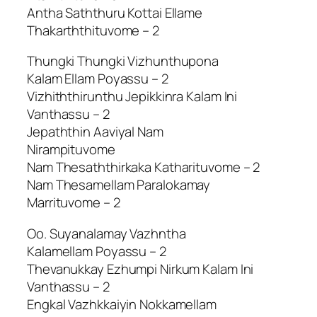
Antha Saththuru Kottai Ellame
Thakarththituvome – 2
Thungki Thungki Vizhunthupona
Kalam Ellam Poyassu – 2
Vizhiththirunthu Jepikkinra Kalam Ini
Vanthassu – 2
Jepaththin Aaviyal Nam
Nirampituvome
Nam Thesaththirkaka Katharituvome – 2
Nam Thesamellam Paralokamay
Marrituvome – 2
Oo. Suyanalamay Vazhntha
Kalamellam Poyassu – 2
Thevanukkay Ezhumpi Nirkum Kalam Ini
Vanthassu – 2
Engkal Vazhkkaiyin Nokkamellam