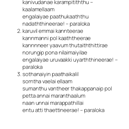
kanivudanae karampitiththu –
kaalamellaam
engalaiyae paathukaaththu
nadaththineerae! – paraloka
karuvil emmai kannteerae
kannmanni pol kaaththeerae
kannnneer yaavum thutaiththittirae
norungip pona nilaimaiyilae
engalaiyae uruvaakki uyarththineerae! –
paraloka
sothanaiyin paathaikalil
sorntha vaelai ellaam
sumanthu vantheer thakappanaip pol
petta annai maranthaalum
naan unnai marappathillai
entu atti thaettineerae! – paraloka