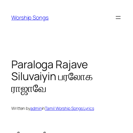
Skip
to
Worship Songs
content
Paraloga Rajave
Siluvaiyin பரலோக
ராஜாவே
Written by
admin
in
Tamil Worship Songs Lyrics