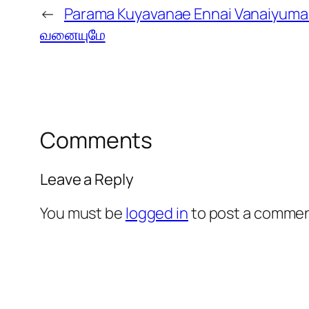
←
Parama Kuyavanae Ennai Vanaiyum
வனையுமே
Comments
Leave a Reply
You must be
logged in
to post a commen