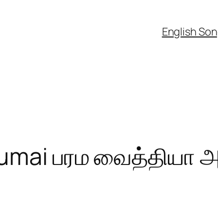
English So
rumai பரம வைத்தியா 