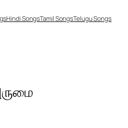
ngs
Hindi Songs
Tamil Songs
Telugu Songs
அருமை