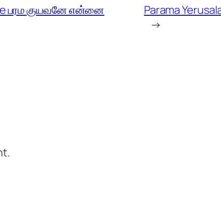
ae பரம குயவனே என்னை
Parama Yerusal
→
t.