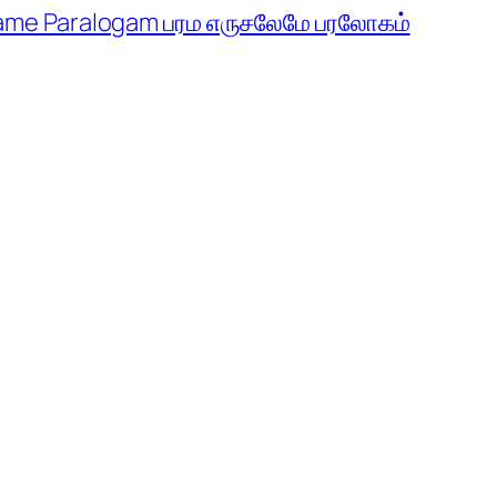
ame Paralogam பரம எருசலேமே பரலோகம்