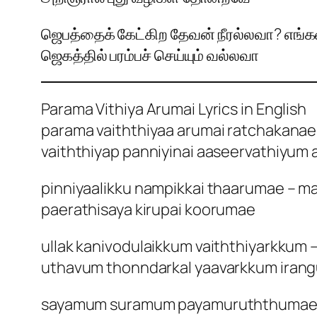
ஜெபத்தைக் கேட்கிற தேவன் நீரல்லவா? எங்கள
ஜெகத்தில் பரம்பச் செய்யும் வல்லவா
Parama Vithiya Arumai Lyrics in English
parama vaiththiyaa arumai ratchakana
vaiththiyap panniyinai aaseervathiyum 
pinniyaalikku nampikkai thaarumae – 
paerathisaya kirupai koorumae
ullak kanivodulaikkum vaiththiyarkkum 
uthavum thonndarkal yaavarkkum iran
sayamum suramum payamuruththumae – 