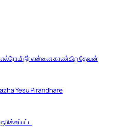
 எல்ரோயீ நீர் என்னை காண்கிற தேவன்
aazha Yesu Pirandhare
பிக்கப்பட்ட