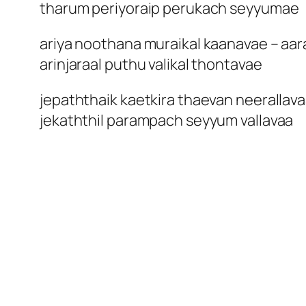
tharum periyoraip perukach seyyumae
ariya noothana muraikal kaanavae – aa
arinjaraal puthu valikal thontavae
jepaththaik kaetkira thaevan neerallav
jekaththil parampach seyyum vallavaa