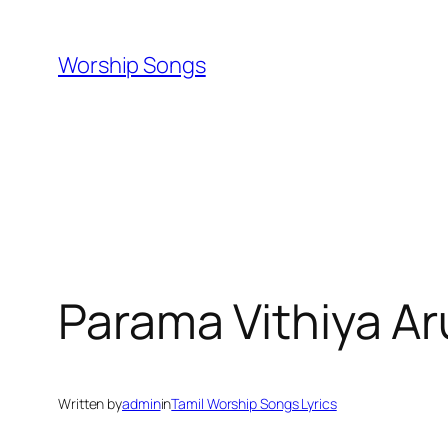
Skip
to
Worship Songs
content
Parama Vithiya A
Written by
admin
in
Tamil Worship Songs Lyrics