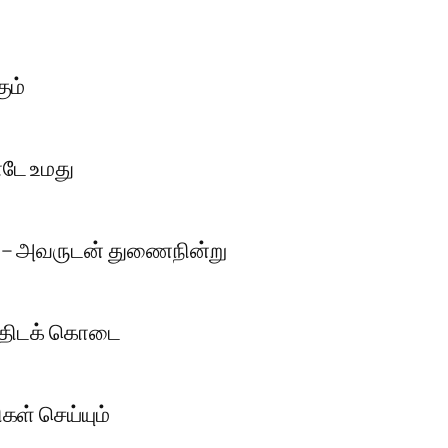
ும்
ோடே உமது
் – அவருடன் துணைநின்று
ுத்திடக் கொடை
ள் செய்யும்