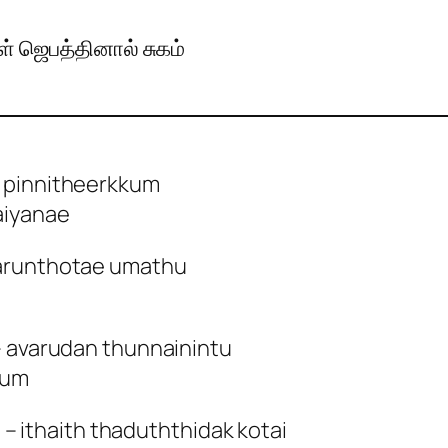
் ஜெபத்தினால் சுகம்
e pinnitheerkkum
aiyanae
marunthotae umathu
– avarudan thunnainintu
gum
ithaith thaduththidak kotai