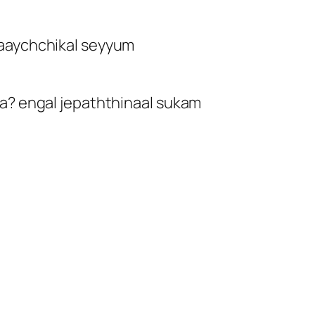
raaychchikal seyyum
aa? engal jepaththinaal sukam