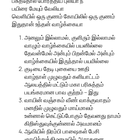
பசுத்தோல் போர்த்திய புலியா நீ
பயிரை மேயும் வேலியா
வெளியில் ஒரு குணம் கோயிலில் ஒரு குணம்
இதுதான் உந்தன் வாழ்க்கையா
அனலும் இல்லாமல், குளிரும் இல்லாமல்
வாழும் வாழ்க்கையில் பயனில்லை
தேவன்மேல் அன்பும் பிறன்மேல் அன்பும்
வாழ்க்கையில் இருந்தால் பயமில்லை
குடியை தேடி புகையை ஊதி
வாழ்நாள் முழுவதும் களியாட்டம்
ஆலயத்தில் மட்டும் மகா பரிசுத்தம்
பயங்கரமான பாவ குற்றம் – இது
வாயின் வஞ்சகம் வீண் வாக்குவாதம்
மனதில் முழுவதும் மாய்மாலம்
உன்னால் கெட்டுப்போகும் தேவனது நாமம்
கிறிஸ்துவுக்குன்னால் அவமானம்
ஆவியில் நிரம்பி பாஷைகள் பேசி
ஞாயிற்றுக்கிழமையில் ஆராதனை