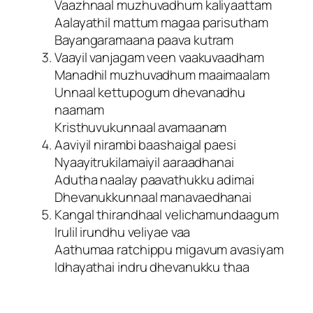
Vaazhnaal muzhuvadhum kaliyaattam
Aalayathil mattum magaa parisutham
Bayangaramaana paava kutram
Vaayil vanjagam veen vaakuvaadham
Manadhil muzhuvadhum maaimaalam
Unnaal kettupogum dhevanadhu
naamam
Kristhuvukunnaal avamaanam
Aaviyil nirambi baashaigal paesi
Nyaayitrukilamaiyil aaraadhanai
Adutha naalay paavathukku adimai
Dhevanukkunnaal manavaedhanai
Kangal thirandhaal velichamundaagum
Irulil irundhu veliyae vaa
Aathumaa ratchippu migavum avasiyam
Idhayathai indru dhevanukku thaa