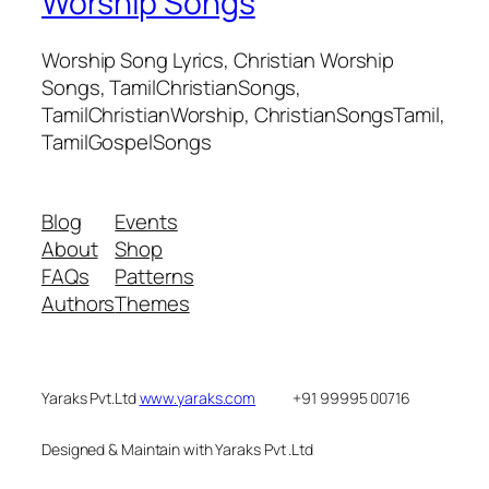
Worship Songs
Worship Song Lyrics, Christian Worship
Songs, TamilChristianSongs,
TamilChristianWorship, ChristianSongsTamil,
TamilGospelSongs
Blog
Events
About
Shop
FAQs
Patterns
Authors
Themes
Yaraks Pvt.Ltd
www.yaraks.com
+91 99995 00716
Designed & Maintain with Yaraks Pvt .Ltd