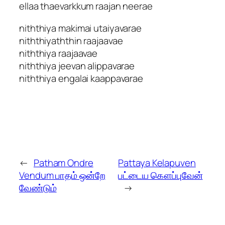
ellaa thaevarkkum raajan neerae
niththiya makimai utaiyavarae
niththiyaththin raajaavae
niththiya raajaavae
niththiya jeevan alippavarae
niththiya engalai kaappavarae
←
Patham Ondre
Pattaya Kelapuven
Vendum பாதம் ஒன்றே
பட்டைய கௌப்புவேன்
வேண்டும்
→