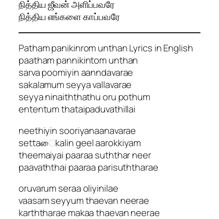
நித்திய ஜீவன் அளிப்பவரே
நித்திய எங்களை காப்பவரே
Patham panikinrom unthan Lyrics in English
paatham pannikintom unthan
sarva poomiyin aanndavarae
sakalamum seyya vallavarae
seyya ninaiththathu oru pothum
ententum thataipaduvathillai
neethiyin sooriyanaanavarae
settaைkalin geel aarokkiyam
theemaiyai paaraa suththar neer
paavaththai paaraa parisuththarae
oruvarum seraa oliyinilae
vaasam seyyum thaevan neerae
karththarae makaa thaevan neerae