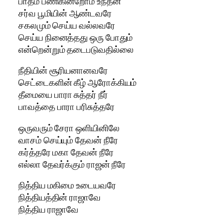
பாதம் பணிகின்றோம் உந்தன்
சர்வ பூமியின் ஆண்டவரே
சகலமும் செய்ய வல்லவரே
செய்ய நினைத்தது ஒரு போதும்
என்றென்றும் தடைபடுவதில்லை
நீதியின் சூரியனானவரே
செட்டைகளின் கீழ் ஆரோக்கியம்
தீமையை பாரா சுத்தர் நீர்
பாவத்தை பாரா பரிசுத்தரே
ஒருவரும் சேரா ஒளியினிலே
வாசம் செய்யும் தேவன் நீரே
கர்த்தரே மகா தேவன் நீரே
எல்லா தேவர்க்கும் ராஜன் நீரே
நித்திய மகிமை உடையவரே
நித்தியத்தின் ராஜாவே
நித்திய ராஜாவே