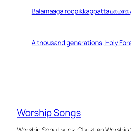
Balamaaga roopikkappatta பலமாக ரூ
A thousand generations, Holy For
Worship Songs
Worship Song Lyrics, Christian Worship