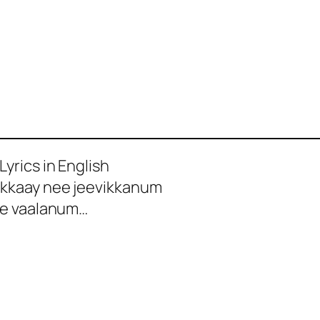
rics in English
kkaay nee jeevikkanum
ee vaalanum…