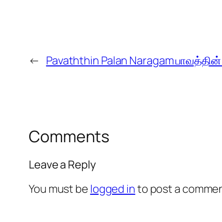
←
Pavaththin Palan Naragam பாவத்தின்
Comments
Leave a Reply
You must be
logged in
to post a commen