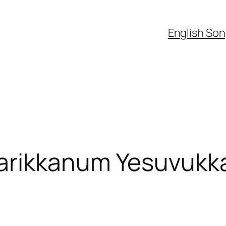
English So
ikkanum Yesuvukkai 