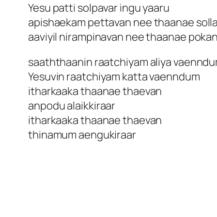
Yesu patti solpavar ingu yaaru
apishaekam pettavan nee thaanae sol
aaviyil nirampinavan nee thaanae pok
saaththaanin raatchiyam aliya vaennd
Yesuvin raatchiyam katta vaenndum
itharkaaka thaanae thaevan
anpodu alaikkiraar
itharkaaka thaanae thaevan
thinamum aengukiraar