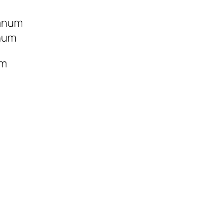
lanum
anum
um