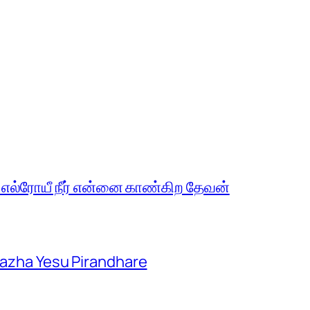
 எல்ரோயீ நீர் என்னை காண்கிற தேவன்
aazha Yesu Pirandhare