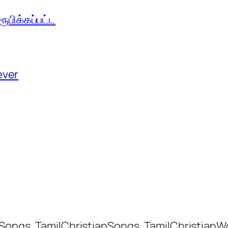
பிக்கப்பட்ட
ever
 Songs, TamilChristianSongs, TamilChristianW