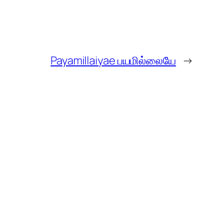
Payamillaiyae பயமில்லையே
→