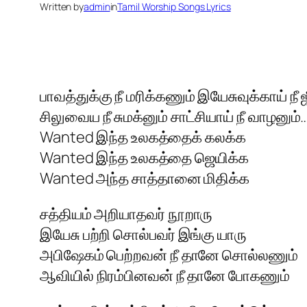
Written by
admin
in
Tamil Worship Songs Lyrics
பாவத்துக்கு நீ மரிக்கணும் இயேசுவுக்காய் நீ
சிலுவைய நீ சுமக்னும் சாட்சியாய் நீ வாழனும்
Wanted இந்த உலகத்தைக் கலக்க
Wanted இந்த உலகத்தை ஜெயிக்க
Wanted அந்த சாத்தானை மிதிக்க
சத்தியம் அறியாதவர் நூறாரு
இயேசு பற்றி சொல்பவர் இங்கு யாரு
அபிஷேகம் பெற்றவன் நீ தானே சொல்லணும்
ஆவியில் நிரம்பினவன் நீ தானே போகணும்