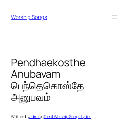
Skip
to
Worship Songs
content
Pendhaekosthe
Anubavam
பெந்தெகொஸ்தே
அனுபவம்
Written by
admin
in
Tamil Worship Songs Lyrics