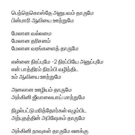
பெந்தெகொஸ்தே அனுபவம் தாருமே
பின்மாரி ஆவியை ஊற்றுமே
மேலான வல்லமை
மேலான தரிசனம்
மேலான வரங்களைத் தாருமே
என்னை நிரப்புமே -2 நிரப்பியே அனுப்புமே
என் பாத்திரம் நிரம்பி வழிந்திட
உம் ஆவியை ஊற்றுமே
அனலான ஊழியம் தாருமே
அக்கினி ஜீவாலையாய் மாற்றுமே
நிழல்பட்டு மரித்தோர்கள் எழும்பிட
அற்புதத்தின் அபிஷேகம் தாருமே
அக்கினி நாவுகள் தாருமே எனக்கு