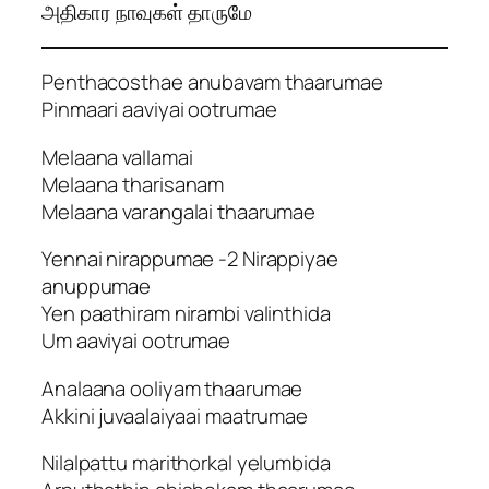
அதிகார நாவுகள் தாருமே
Penthacosthae anubavam thaarumae
Pinmaari aaviyai ootrumae
Melaana vallamai
Melaana tharisanam
Melaana varangalai thaarumae
Yennai nirappumae -2 Nirappiyae
anuppumae
Yen paathiram nirambi valinthida
Um aaviyai ootrumae
Analaana ooliyam thaarumae
Akkini juvaalaiyaai maatrumae
Nilalpattu marithorkal yelumbida