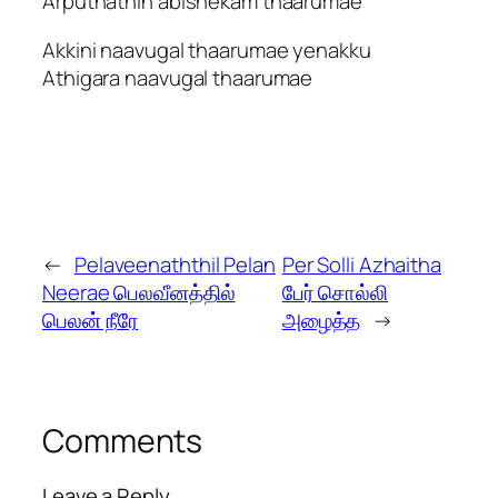
Arputhathin abishekam thaarumae
Akkini naavugal thaarumae yenakku
Athigara naavugal thaarumae
←
Pelaveenaththil Pelan
Per Solli Azhaitha
Neerae பெலவீனத்தில்
பேர் சொல்லி
பெலன் நீரே
அழைத்த
→
Comments
Leave a Reply