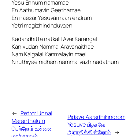
Yesu Ennum namamae
En Aathumavin Geethamae
En naesar Yesuvai naan endrum
Yetri magizhindhduvaen
Kadandhitta natkalil Avar Karangal
Kanivudan Nammai Aravanaithae
Nam Kalgalai Kanmalayin mael
Niruthiyae nidham nammai vazhinadathum
←
Petror Unnai
Pidave Aaradhikindrom
Maranthalum
Yesuve பிதாவே
பெற்றோர் உன்னை
ஆராதிக்கின்றோம்
→
மறந்தாலும்