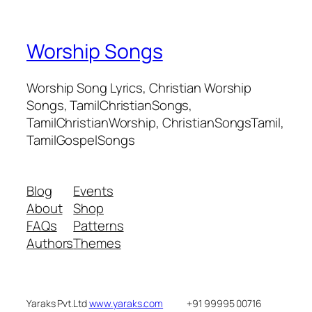
Worship Songs
Worship Song Lyrics, Christian Worship
Songs, TamilChristianSongs,
TamilChristianWorship, ChristianSongsTamil,
TamilGospelSongs
Blog
Events
About
Shop
FAQs
Patterns
Authors
Themes
Yaraks Pvt.Ltd
www.yaraks.com
+91 99995 00716