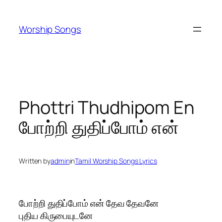
Skip
to
Worship Songs
content
Phottri Thudhipom En
போற்றி துதிப்போம் என்
Written by
admin
in
Tamil Worship Songs Lyrics
போற்றி துதிப்போம் என் தேவ தேவனே
புதிய கிருபையுடனே