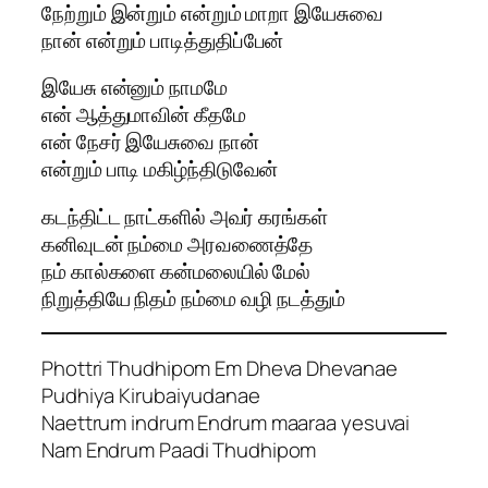
நேற்றும் இன்றும் என்றும் மாறா இயேசுவை
நான் என்றும் பாடித்துதிப்பேன்
இயேசு என்னும் நாமமே
என் ஆத்துமாவின் கீதமே
என் நேசர் இயேசுவை நான்
என்றும் பாடி மகிழ்ந்திடுவேன்
கடந்திட்ட நாட்களில் அவர் கரங்கள்
கனிவுடன் நம்மை அரவணைத்தே
நம் கால்களை கன்மலையில் மேல்
நிறுத்தியே நிதம் நம்மை வழி நடத்தும்
Phottri Thudhipom Em Dheva Dhevanae
Pudhiya Kirubaiyudanae
Naettrum indrum Endrum maaraa yesuvai
Nam Endrum Paadi Thudhipom