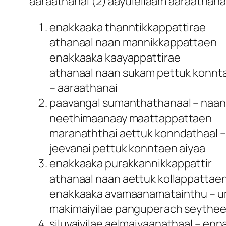
aaraathanai (2) aayulellaam aaraathana
enakkaaka thanntikkappattirae
athanaal naan mannikkappattaen
enakkaaka kaayappattirae
athanaal naan sukam pettuk konnt
– aaraathanai
paavangal sumanthathanaal – naan
neethimaanaay maattappattaen
maranaththai aettuk konndathaal –
jeevanai pettuk konntaen aiyaa
enakkaaka purakkannikkappattir
athanaal naan aettuk kollappattae
enakkaaka avamaanamatainthu – 
makimaiyilae panguperach seythee
siluvaiyilae aelmaiyaanathaal – enna