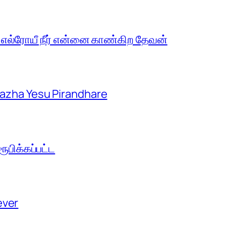
 எல்ரோயீ நீர் என்னை காண்கிற தேவன்
aazha Yesu Pirandhare
பிக்கப்பட்ட
ever