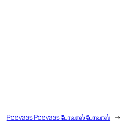
Poevaas Poevaas போவாஸ் போவாஸ்
→