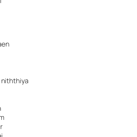
i
aen
 niththiya
n
um
r
i