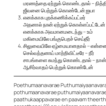
மரணத்தை ஏற்றுக் கொண்டதால் – நித்த
ஜீவனை பெற்றுக் கொண்டேன் ஐயா
எனக்காக புறக்கணிக்கப்பட்டீர்
அதனால் நான் ஏற்றுக் கொள்ளப்பட்டேன்
எனக்காக அவமானமடைந்து – உம்
மகிமையிலே பங்குபெறச் செய்தீர்
சிலுவையிலே ஏழ்மையானதால் – என்ன
செல்வந்தனாய் மாற்றிவிட்டீரே – நீர்
சாபங்களை சுமந்து கொண்டதால் – நான
ஆசிர்வாதம் பெற்றுக் கொண்டேன்
Poethumaanavarae Puthumaiyaanavarae 
pothumaanavarae puthumaiyaanavara
paathukaappavarae en paavam theerth