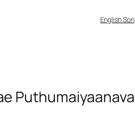
English So
ae Puthumaiyaanav