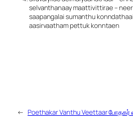
selvanthanaay maattivittirae – neer
saapangalai sumanthu konndathaal
aasirvaatham pettuk konntaen
←
Poethakar Vanthu Veettaar போதகர் வந