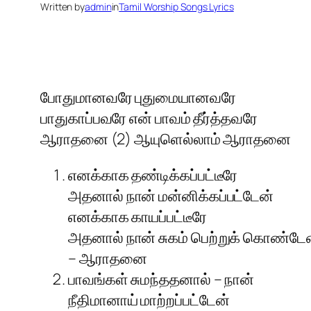
Written by
admin
in
Tamil Worship Songs Lyrics
போதுமானவரே புதுமையானவரே
பாதுகாப்பவரே என் பாவம் தீர்த்தவரே
ஆராதனை (2) ஆயுளெல்லாம் ஆராதனை
எனக்காக தண்டிக்கப்பட்டீரே
அதனால் நான் மன்னிக்கப்பட்டேன்
எனக்காக காயப்பட்டீரே
அதனால் நான் சுகம் பெற்றுக் கொண்டே
– ஆராதனை
பாவங்கள் சுமந்ததனால் – நான்
நீதிமானாய் மாற்றப்பட்டேன்