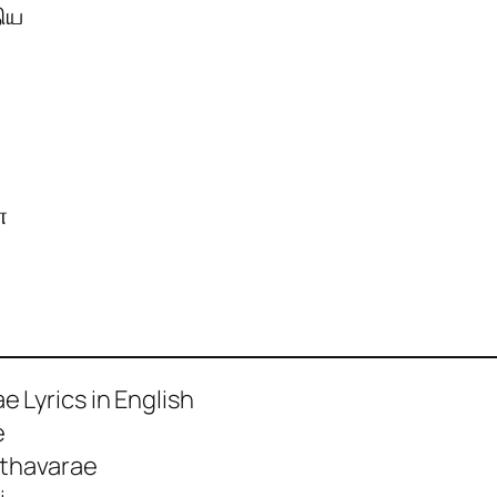
ிய
ை
்
Lyrics in English
e
thavarae