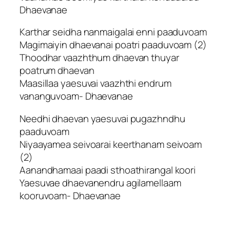
Dhaevanae
Karthar seidha nanmaigalai enni paaduvoam
Magimaiyin dhaevanai poatri paaduvoam (2)
Thoodhar vaazhthum dhaevan thuyar
poatrum dhaevan
Maasillaa yaesuvai vaazhthi endrum
vananguvoam- Dhaevanae
Needhi dhaevan yaesuvai pugazhndhu
paaduvoam
Niyaayamea seivoarai keerthanam seivoam
(2)
Aanandhamaai paadi sthoathirangal koori
Yaesuvae dhaevanendru agilamellaam
kooruvoam- Dhaevanae