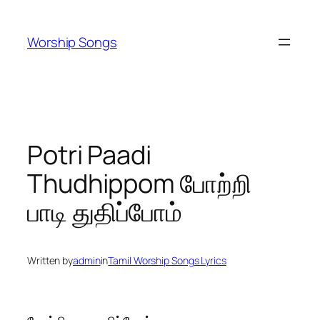
Skip
to
Worship Songs
content
Potri Paadi
Thudhippom போற்றி
பாடி துதிப்போம்
Written by
admin
in
Tamil Worship Songs Lyrics