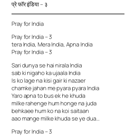
प्रे फॉर इंडिया – ३
Pray for India
Pray for India – 3
tera India, Mera India, Apna India
Pray for India – 3
Sari dunya se hai nirala India
sab ki nigaho ka ujaala India
Is ko lage na kisi gair ki nazaer
chamke jahan me pyara pyara India
Yaro apna to bus ek he khuda
milke rahenge hum honge na juda
behkaee hum ko na koi saitaan
aao mange milke khuda se ye dua…
Pray for India – 3