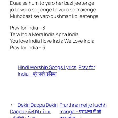
Duaa se hum to yaro her bazi jeetenge
jo talwaro se jienge talwaro se marenge
Muhobaat se yaro dushman ko jeetenge
Pray for India – 3
Tera India Mera India Apna India
You love India I love India We Love India
Pray for India – 3
Hindi Worship Songs Lyrics
Pray for
India – प्रे फॉर इंडिया
←
Dekiri Dappa Dekiri
Prarthna mei jo kuchh
Dappa டிங்கிரி டப்பா
manga – प्रार्थना में जो
டிங்கிரி டப்பா
कुछ मांगा
→