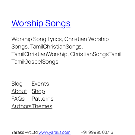
Worship Songs
Worship Song Lyrics, Christian Worship
Songs, TamilChristianSongs,
TamilChristianWorship, ChristianSongsTamil,
TamilGospelSongs
Blog
Events
About
Shop
FAQs
Patterns
Authors
Themes
Yaraks Pvt.Ltd
www.yaraks.com
+91 99995 00716