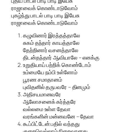
புதிய பாடல் பாடி பாடி இயேசு
ராஜாவைக் கொண்டாடுவோம்
புகழ்ந்து பாடல் பாடி பாடி இயேசு
ராஜாவைக் கொண்டாடுவோம்
கழுவினார் இரத்தத்தாலே
சுகம் தந்தார் காயத்தாலே
தேற்றினார் வசனத்தாலே
திடன்தந்தார் ஆவியாலே – எனக்கு
உறுதியாய் பற்றிக் கொண்டோம்
உம்மையே நம்பி உள்ளோம்
பூரண சமாதானம்
புவிதனில் தருபவரே – தினமும்
அதிசயமானவரே
ஆலோசனைக் கர்த்தரே
வல்லமை உள்ள தேவா
வரங்களின் மன்னவனே – தேவா
கூப்பிட்டேன் பதில் வந்தது
குறைவெல்லாம் நிறைவானது