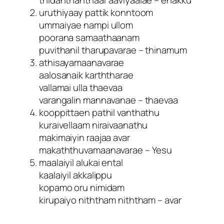
thidanthanthaar aaviyaalae – enakku
uruthiyaay pattik konntoom
ummaiyae nampi ullom
poorana samaathaanam
puvithanil tharupavarae – thinamum
athisayamaanavarae
aalosanaik karththarae
vallamai ulla thaevaa
varangalin mannavanae – thaevaa
kooppittaen pathil vanthathu
kuraivellaam niraivaanathu
makimaiyin raajaa avar
makaththuvamaanavarae – Yesu
maalaiyil alukai ental
kaalaiyil akkalippu
kopamo oru nimidam
kirupaiyo niththam niththam – avar