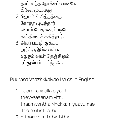
தாம் வந்த நோக்கம் யாவுமே
இதோ முடிந்தது!
பிதாவின் சித்தத்தை
கோதற முடித்தார்
தொல் வேத உரைப்படியே
கஸ்தியைச் சகித்தார்.
அவர் படாத் துக்கம்
நரர்க்கு இல்லையே:
உருகும் அவர் நெஞ்சிலும்
நம்துன்பம் பாய்ந்ததே.
Puurana Vaazhkkaiyae Lyrics in English
poorana vaalkkaiyae!
theyvaasanam vittu,
thaam vantha Nnokkam yaavumae
itho mutinthathu!
pithaavin siththaththai