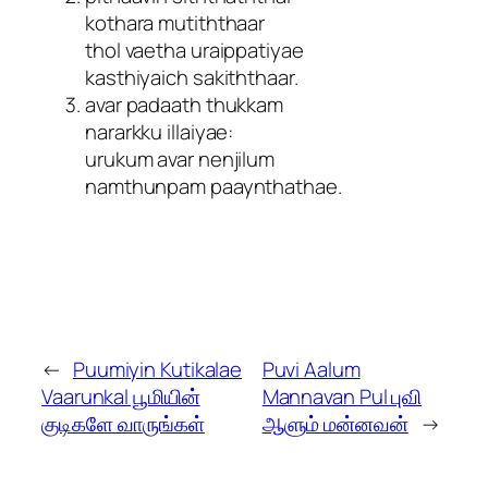
kothara mutiththaar
thol vaetha uraippatiyae
kasthiyaich sakiththaar.
avar padaath thukkam
nararkku illaiyae:
urukum avar nenjilum
namthunpam paaynthathae.
←
Puumiyin Kutikalae
Puvi Aalum
Vaarunkal பூமியின்
Mannavan Pul புவி
குடிகளே வாருங்கள்
ஆளும் மன்னவன்
→