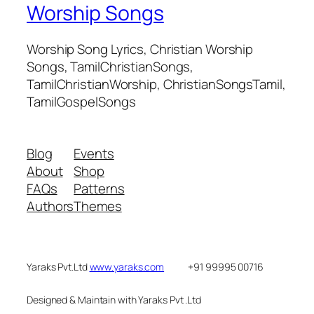
Worship Songs
Worship Song Lyrics, Christian Worship
Songs, TamilChristianSongs,
TamilChristianWorship, ChristianSongsTamil,
TamilGospelSongs
Blog
Events
About
Shop
FAQs
Patterns
Authors
Themes
Yaraks Pvt.Ltd
www.yaraks.com
+91 99995 00716
Designed & Maintain with Yaraks Pvt .Ltd