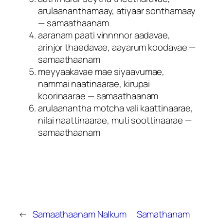
arulaananthamaay, atiyaar sonthamaay
— samaathaanam
aaranam paati vinnnnor aadavae,
arinjor thaedavae, aayarum koodavae —
samaathaanam
meyyaakavae mae siyaavumae,
nammai naatinaarae, kirupai
koorinaarae — samaathaanam
arulaanantha motcha vali kaattinaarae,
nilai naattinaarae, muti soottinaarae —
samaathaanam
←
Samaathaanam Nalkum
Samathanam