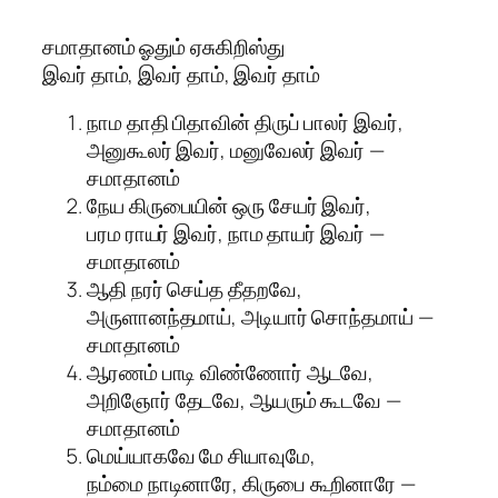
சமாதானம் ஓதும் ஏசுகிறிஸ்து
இவர் தாம், இவர் தாம், இவர் தாம்
நாம தாதி பிதாவின் திருப் பாலர் இவர்,
அனுகூலர் இவர், மனுவேலர் இவர் —
சமாதானம்
நேய கிருபையின் ஒரு சேயர் இவர்,
பரம ராயர் இவர், நாம தாயர் இவர் —
சமாதானம்
ஆதி நரர் செய்த தீதறவே,
அருளானந்தமாய், அடியார் சொந்தமாய் —
சமாதானம்
ஆரணம் பாடி விண்ணோர் ஆடவே,
அறிஞோர் தேடவே, ஆயரும் கூடவே —
சமாதானம்
மெய்யாகவே மே சியாவுமே,
நம்மை நாடினாரே, கிருபை கூறினாரே —