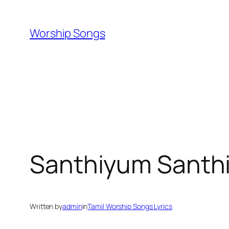
Skip
to
Worship Songs
content
Santhiyum Santhiyu
Written by
admin
in
Tamil Worship Songs Lyrics