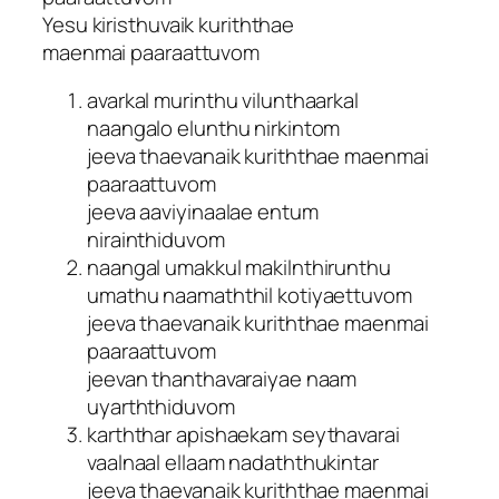
Yesu kiristhuvaik kuriththae
maenmai paaraattuvom
avarkal murinthu vilunthaarkal
naangalo elunthu nirkintom
jeeva thaevanaik kuriththae maenmai
paaraattuvom
jeeva aaviyinaalae entum
nirainthiduvom
naangal umakkul makilnthirunthu
umathu naamaththil kotiyaettuvom
jeeva thaevanaik kuriththae maenmai
paaraattuvom
jeevan thanthavaraiyae naam
uyarththiduvom
karththar apishaekam seythavarai
vaalnaal ellaam nadaththukintar
jeeva thaevanaik kuriththae maenmai